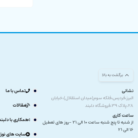
برگشت به بالا
نشانی
تماس با ما
البرز،فردیس،فلکه سوم(میدان استقلال)،خیابان
مقالات
28،پلاک 39،فروشگاه دلبند
ساعت کاری
همکاری با دلبند
از شنبه تا پنج شنبه ساعت 10 الی 21 -روز های تعطیل
16 الی 21
سایت های نوزا