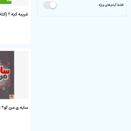
فقط آیتم‌های ویژه
غریبه کیه ؟ (کتا
سایه ی من کو؟ (ک