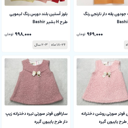
ودون یقه دار نارنجی رنگ
بلوز آستین بلند دورس رنگ لیمویی
طرح H بشیر Bashir
998,000
969,000
تومان
تومان
18-24 ماه
2-3 سال
 فوتر صورتی روشن دخترانه
سارافون فوتر صورتی تیره دخترانه زیپ
 طرح پاپیون گیره
دار طرح پاپیون گیره