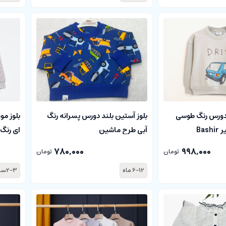
 دورس رنگ طوسی
بلوز آستین بلند دورس پسرانه رنگ
بلوز مو
Ba
آبی طرح ماشین
ای رنگ
780,000
998,000
تومان
تومان
6-12 ماه
2-3سال