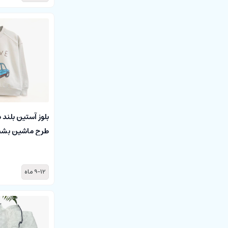
بلوز آستین بلند
طرح ماشین بشیر shir
9-12 ماه