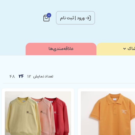
0
ورود
|
ثبت نام
اک
علاقه‌مندی‌ها
48
24
12
تعداد نمایش