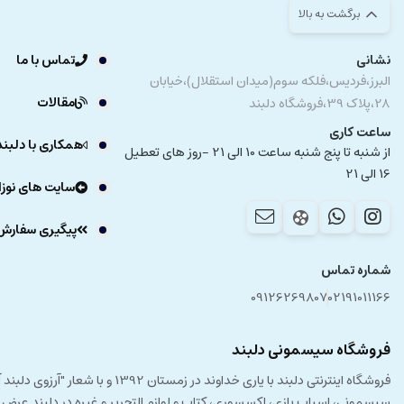
برگشت به بالا
نشانی
تماس با ما
البرز،فردیس،فلکه سوم(میدان استقلال)،خیابان
مقالات
28،پلاک 39،فروشگاه دلبند
ساعت کاری
همکاری با دلبند
از شنبه تا پنج شنبه ساعت 10 الی 21 -روز های تعطیل
16 الی 21
سایت های نوزا
پیگیری سفارش
شماره تماس
09126269807
02191011166
فروشگاه سیسمونی دلبند
فروشگاه اینترنتی دلبند با یار
سیسمونی، اسباب بازی، اکسسوری، کتاب و لوازم التحریر و غیره در دلبند عرض