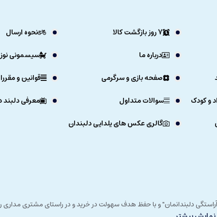
7 روز بازگشت کالا
نحوه ارسال
درباره ما
سیسمونی نوزا
صفحه بازی و سرگرمی
قوانین و مقررا
د و کودک
سوالات متداول
معرفی دلبند د
گالری عکس های یلدایی دلبندان
ی خداوند در زمستان 1392 و با شعار "آرزوی دلبند آراستگی دلبندانمان" و با حفظ هدف سهولت در خرید و در
نمایش بیشتر