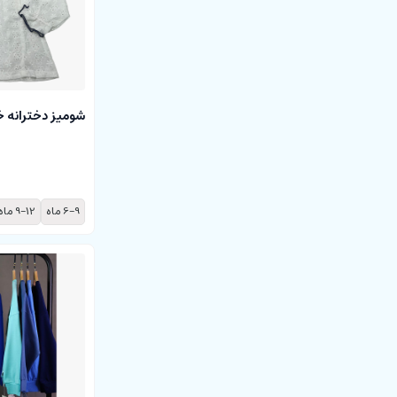
شومیز دخترانه خ
6-9 ماه
9-12 ماه