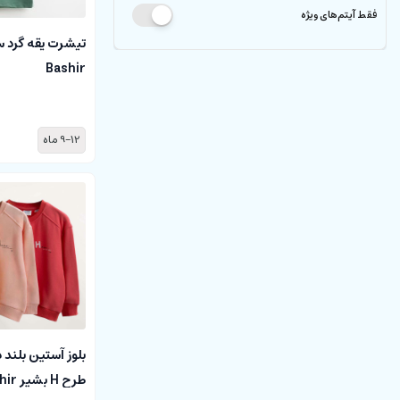
فقط آیتم‌های ویژه
تیشرت یقه گرد س
Bashir
9-12 ماه
بلوز آستین بلند
طرح H بشیر Bashir