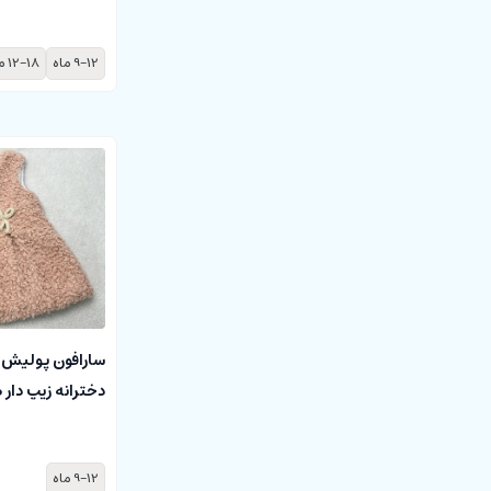
9-12 ماه
12-18 ماه
سارافون پولیش 
دخترانه زیپ دار 
9-12 ماه