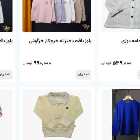
امه دوزی
بلوز بافت دخترانه خرجکار خرگوش
بلوز با
990,000
539,000
تومان
تومان
6-9ماه
6-9ماه