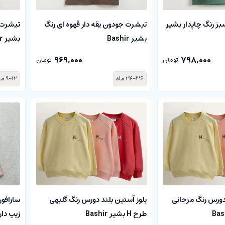
بز رنگ چاپدار بشیر
تیشرت جودون یقه دار قهوه ای رنگ
تیشرت ج
بشیر Bashir
بشیر Bashir
969,000
798,000
تومان
تومان
24-36 ماه
9-12 ماه
 دورس رنگ مرجانی
بلوز آستین بلند دورس رنگ گلبهی
سارافون
طرح H بشیر Bashir
زیپ دار