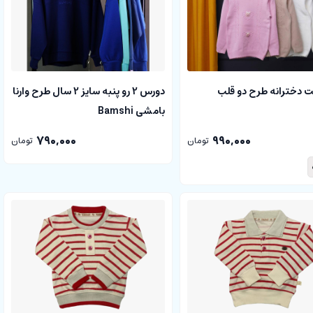
فت دخترانه طرح دو قلب
دورس 2 رو پنبه سایز 2 سال طرح وارنا
بامشی Bamshi
790,000
990,000
تومان
تومان