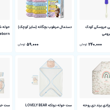
ی عروسکی کودک
دستمال مرطوب بچگانه (سایز کوچک)
رومی
eborn
59,000
240,000
تومان
تومان
وزادی برند دی روحه
ست حوله دوتکه LOVELY BEAR