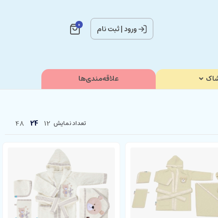
0
ورود
|
ثبت نام
اک
علاقه‌مندی‌ها
48
24
12
تعداد نمایش