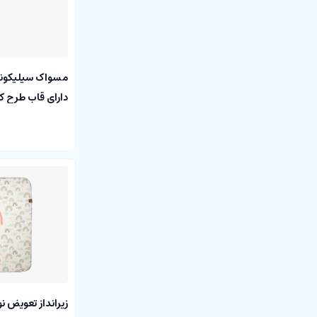
مسواک سیلیکون
دارای قاب طرح ک
زیرانداز تعویض ن