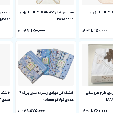
حوله شنلی TEDDY BEAR رزبرن
ست حوله دوتکه TEDDY BEAR رزبرن
roseborn
bearرزبرن roseborn
2,450,000
1,950,000
تومان
تومان
زادی طرح عروسکی
خشک کن نوزادی پسرانه سایز بزرگ 4
عددی کولاکو kolaco
عددی کولاک
1,575,000
1,760,000
تومان
تومان