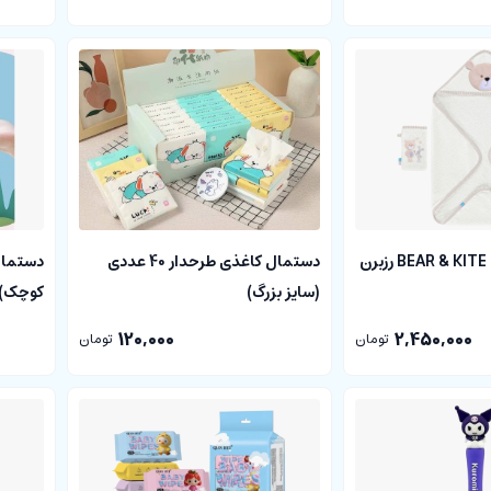
ست حوله دوتکه BEAR & KITE رزبرن
دستمال کاغذی طرحدار 40 عددی
(سایز بزرگ)
کوچک)
120,000
2,450,000
تومان
تومان