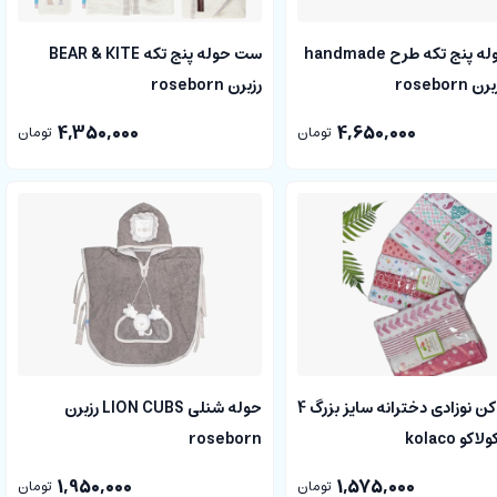
ست حوله پنج تکه طرح handmade
ست حوله پنج تکه BEAR & KITE
رزبرن roseborn
4,350,000
4,650,000
تومان
تومان
خشک کن نوزادی دخترانه سایز بزرگ 4
حوله شنلی LION CUBS رزبرن
و kolaco
roseborn
1,950,000
1,575,000
تومان
تومان