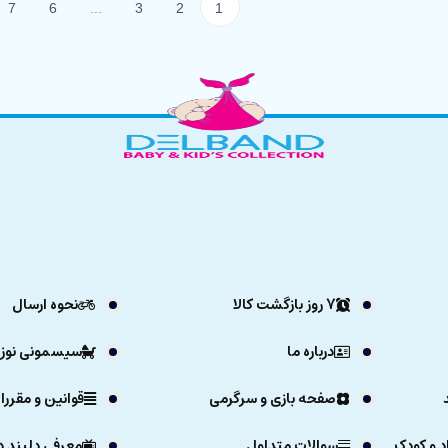
7
6
...
3
2
1
7 روز بازگشت کالا
نحوه ارسال
درباره ما
سیسمونی نوزا
صفحه بازی و سرگرمی
قوانین و مقررا
د و کودک
سوالات متداول
معرفی دلبند د