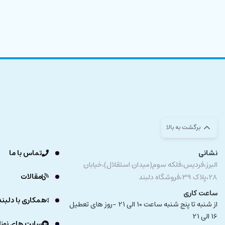
برگشت به بالا
نشانی
تماس با ما
البرز،فردیس،فلکه سوم(میدان استقلال)،خیابان
مقالات
28،پلاک 39،فروشگاه دلبند
ساعت کاری
همکاری با دلبند
از شنبه تا پنج شنبه ساعت 10 الی 21 -روز های تعطیل
16 الی 21
سایت های نوزا