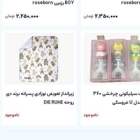
BOY رزبرن roseborn
2,450,000
4,350,000
تومان
تومان
مسواک سیلیکونی چرخشی 360
زیرانداز تعویض نوزادی پسرانه برند دی
عروسکی
روحه DIE RUHE
ناموجود
ناموجود