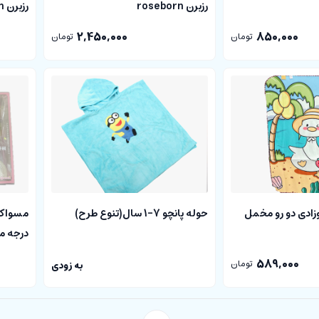
رزبرن roseborn
رزبرن roseborn
2,450,000
850,000
تومان
تومان
وزادی دو رو مخمل
حوله پانچو 7-1 سال(تنوع طرح)
درجه مدل U 
589,000
تومان
به زودی