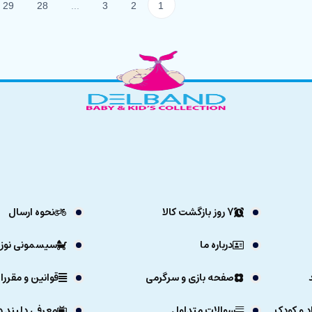
29
28
...
3
2
1
7 روز بازگشت کالا
نحوه ارسال
درباره ما
سیسمونی نوزا
صفحه بازی و سرگرمی
قوانین و مقررا
د و کودک
سوالات متداول
معرفی دلبند د