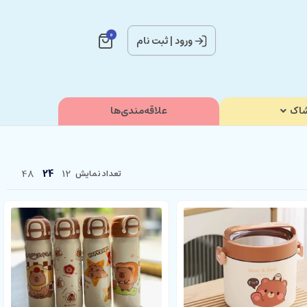
0
ورود
|
ثبت نام
اک
علاقه‌مندی‌ها
48
24
12
تعداد نمایش