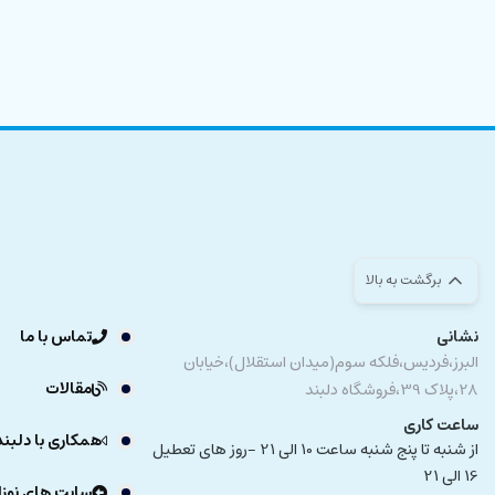
برگشت به بالا
نشانی
تماس با ما
البرز،فردیس،فلکه سوم(میدان استقلال)،خیابان
مقالات
28،پلاک 39،فروشگاه دلبند
ساعت کاری
همکاری با دلبند
از شنبه تا پنج شنبه ساعت 10 الی 21 -روز های تعطیل
16 الی 21
سایت های نوزا