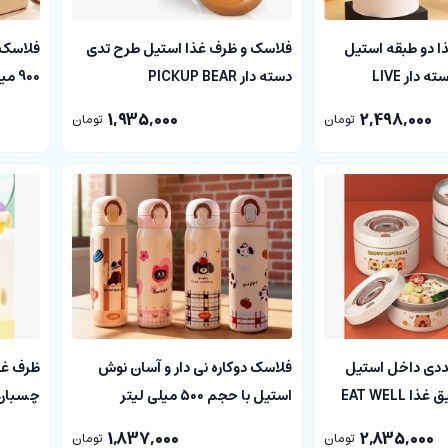
ا دو طبقه استیل
فلاسک و ظرف غذا استیل طرح تدی
فلاسک 
680 میلی لیتر دسته دار LIVE
دسته دار PICKUP BEAR
900 
FAMILY
1,935,000
2,498,000
تومان
تومان
ددی داخل استیل
فلاسک دوکاره نی دار و آسان نوش
ظرف غذا
 EAT WELL
استیل با حجم 500 میلی لیتر
چسبان د
vacuum cup
1,837,000
2,835,000
تومان
تومان