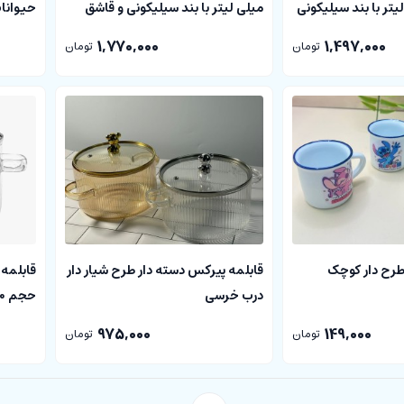
میلی لیتر با بند سیلیکونی و قاشق
حیوانا
چنگالی تاشو
1,770,000
1,497,000
تومان
تومان
طرح دار کوچک
قابلمه پیرکس دسته دار طرح شیار دار
قابلمه 
درب خرسی
حجم 1700 میلی لیتر
975,000
149,000
تومان
تومان