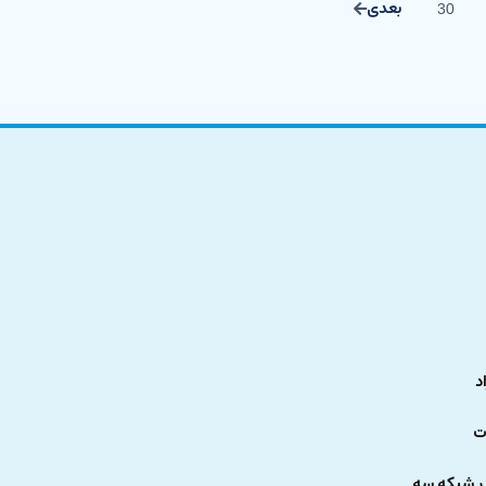
30
د
ت
ر شبکه سه