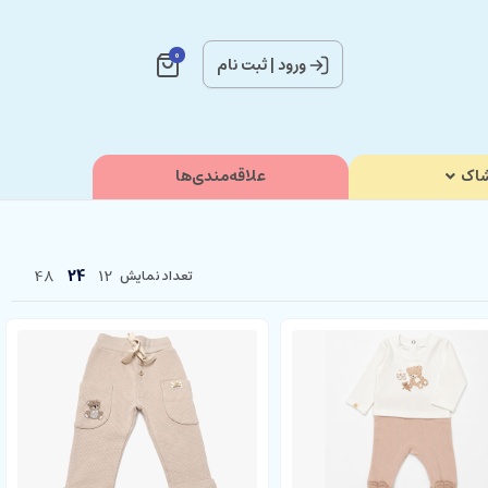
0
ورود
|
ثبت نام
اک
علاقه‌مندی‌ها
48
24
12
تعداد نمایش