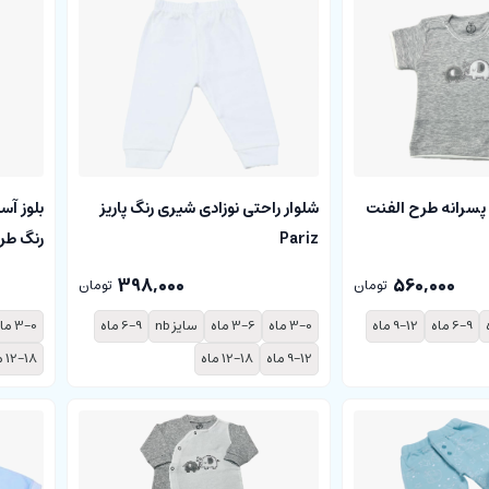
 پسرانه طرح الفنت
شلوار راحتی نوزادی شیری رنگ پاریز
بلوز آس
Pariz
رنگ طرح cloudy پاری
398,000
560,000
تومان
تومان
6-9 ماه
9-12 ماه
3-0 ماه
3-6 ماه
سایز nb
6-9 ماه
3-0 ماه
9-12 ماه
12-18 ماه
12-18 ماه