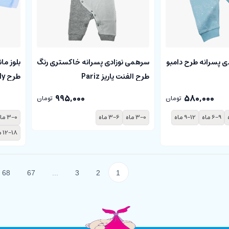
دی پسرانه طرح دامبو
بلوز ما
سرهمی نوزادی پسرانه خاکستری رنگ
طرح cloudy پاریز Pariz
طرح الفنت پاریز Pariz
580,000
995,000
تومان
تومان
6-9 ماه
9-12 ماه
3-0 ماه
3-0 ماه
3-6 ماه
12-18 ماه
68
67
...
3
2
1