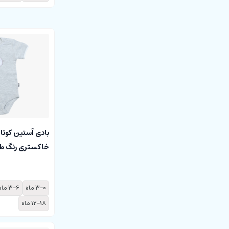
بادی آستین کوتاه
خاکستری رنگ طرح
Pariz
3-0 ماه
3-6 ماه
12-18 ماه