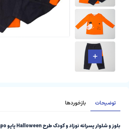
توضیحات
بازخوردها
بلوز و شلوار پسرانه نوزاد و کودک طرح Halloween پاپو papo