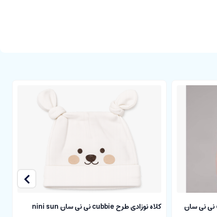
بلوز آستین کوتاه نوزادی طرح cubbie نی نی سان
کلاه نوزادی طرح cubbie نی نی سان nini sun