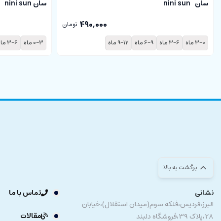
سان nini sun
سان nini sun
490,000
تومان
3-0 ماه
3-6 ماه
6-9 ماه
9-12 ماه
0-3 ماه
3-6 ماه
برگشت به بالا
نشانی
تماس با ما
البرز،فردیس،فلکه سوم(میدان استقلال)،خیابان
مقالات
28،پلاک 39،فروشگاه دلبند