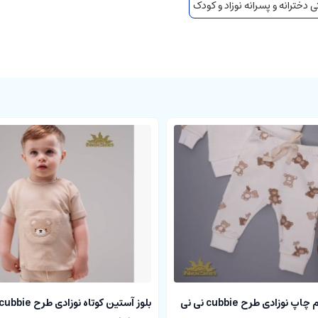
 دخترانه و پسرانه نوزاد و کودک
شلوار شیری تمام چاپ نوزادی طرح cubbie نی نی