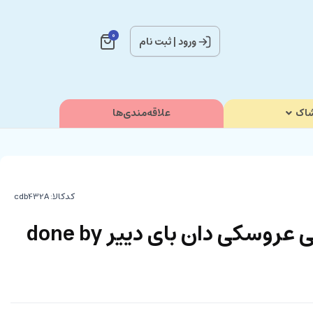
0
ورود
|
ثبت نام
اک
علاقه‌مندی‌ها
کدکالا:
بند پستانک مخملی عروسکی دان بای دییر done by