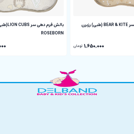
دوست دارند پستانک شان مدام در دست و یا دهانشان باشد. از جهتی امکان گم شد
ستانک ها بر روی زمین که در نهایت باعث آلودگی آن می شود، خیلی کم می شود.
بالش فرم دهی سر BEAR & KITE (طبی) رزبرن
بالش فرم دهی 
ی باشد. این بند پستانک دارای یه دکمه فشاری بوده که حلقه پستانک توسط آ
ROSEBORN
ی های میوه خوری نوزادان عزیز متصل نمایند.
000
1,650,000
تومان