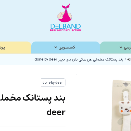
رمی
اکسسوری
پوش
نه
بند پستانک مخملی عروسکی دان بای دییر done by deer
done by deer
deer