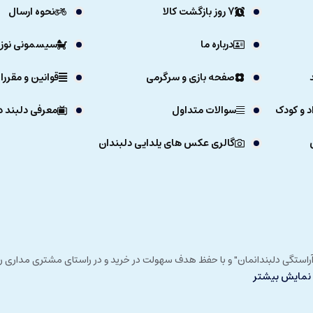
7 روز بازگشت کالا
نحوه ارسال
درباره ما
سیسمونی نوزا
صفحه بازی و سرگرمی
قوانین و مقررا
د و کودک
سوالات متداول
معرفی دلبند د
گالری عکس های یلدایی دلبندان
ی خداوند در زمستان 1392 و با شعار "آرزوی دلبند آراستگی دلبندانمان" و با حفظ هدف سهولت در خرید و در
نمایش بیشتر