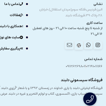
نشانی
تماس با ما
البرز،فردیس،فلکه سوم(میدان استقلال)،خیابان
مقالات
28،پلاک 39،فروشگاه دلبند
ساعت کاری
همکاری با دلبند
از شنبه تا پنج شنبه ساعت 10 الی 21 -روز های تعطیل
16 الی 21
سایت های نوزا
پیگیری سفارش
شماره تماس
09126269807
02191011166
فروشگاه سیسمونی دلبند
فروشگاه اینترنتی دلبند با یار
سیسمونی، اسباب بازی، اکسسوری، کتاب و لوازم التحریر و غیره در دلبند عرض