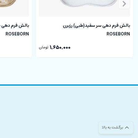
نوزادان از زمانی که به دنیا می آیند شروع به استفاده پستانک می کنند و 
ها همراه می باشد. با داشتن یک بند پستانک احتمال گم شدن و یا افتادن پ
بالش فرم دهی سر سفید(طبی) رزبرن
بند پستانک نوزادی دارای چهار طرح متنوع برجسته عروسکی از جنس مخمل م
ROSEBORN
ROSEBORN
اتصال به پستانک ها مادران عزیز می توانند آنها را به دندان گیر ها و یا تور
1,650,000
تومان
برگشت به بالا