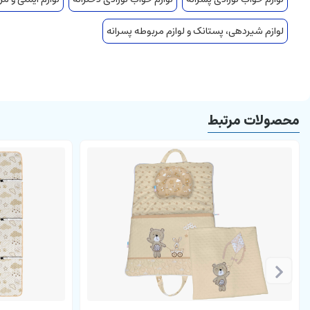
مناسب استفاده دلبندان زمان نشستن
مناسب استفاده دلبندان هنگام دمر خوابیدن
لوازم شیردهی، پستانک و لوازم مربوطه پسرانه
جنس نرم و لطیف
قابل انعطاف
استفاده راحت و ساده
محصولات مرتبط
دارای جنس مناسب برای پوست کودک
دوام و استحکام بالا
قابل شست و شو در دمای 30 درجه
دارای بسته بندی مشمایی زیپ دار
مزایای استفاده از
بالشت
چند منظوره :
فراهم آوردن شرایط مناسب برای نوزاد زمان نشستن
وسیله ای مناسب جهت نشستن دلبند
فراهم کردن شرایط ایمن و ایده آل برای کودک و مادر