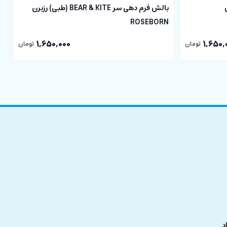
بالش فرم دهی سر BEAR & KITE (طبی) رزبرن
n
ROSEBORN
1,650,000
1,650,
تومان
تومان
ش فشاری وارد نمی شود.
دی است.
د