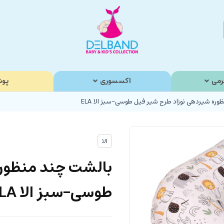
رمی
اکسسوری
پوش
ره شیردهی نوزاد طرح شیر فیل طوسی-سبز الا ELA
الا
بالشت چند منظوره
طوسی-سبز الا ELA