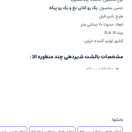
جنس محصول:
یک رو کتان نخ و یک رو پیکه
طرح: شیر فیل
ابعاد: حدودا 70 سانتی متر
برند:الا ELA
کشور تولید کننده: ایران
مشخصات بالشت شیردهی چند منظوره الا :
دخترانه و پسرانه
مدل C شکل
رنگ: سبز و سفید
جنس
پارچه پنبه خاص با الیاف ضد حساسیت
دارای
کاور زیپ دار جهت راحتی شستشو
قابل استفاده از بدو تولد
بخشها :
مناسب استفاده مادران برای زمان شیردهی
لوازم خواب نوزادی پسرانه
لوازم خواب نوزادی دخترانه
لوازم ایمنی و مر