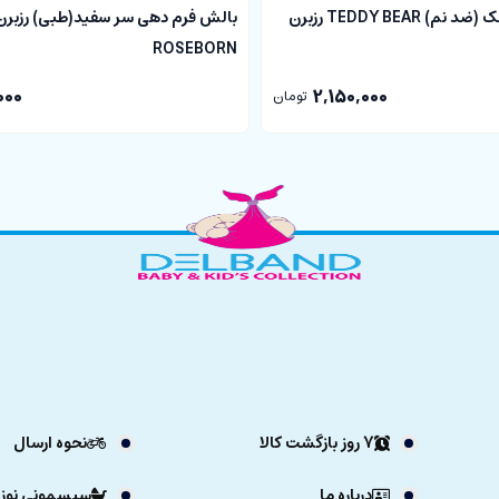
ملحفه پد دار تشک (ضد نم) TEDDY BEAR رزبرن
بالش فرم دهی سر سفید(طبی) رزبرن
ROSEBORN
000
2,150,000
تومان
 پهن بالش میخوابد و نوزاد راحت شیردهی شده و مادر قوز نکرده و به کمر
 او با بالشت محافظت می شود و برای زمان دمر خواباندن نوزاد هم کاربر
7 روز بازگشت کالا
نحوه ارسال
درباره ما
سیسمونی نوزا