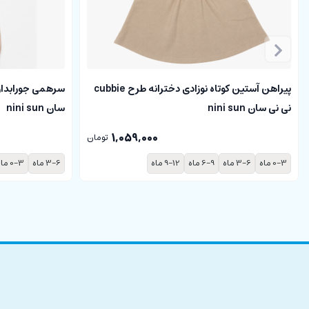
پیراهن آستین کوتاه نوزادی دخترانه طرح cubbie
نی نی سان nini sun
سان nini sun
1,059,000
تومان
0-3 ماه
3-6 ماه
6-9 ماه
9-12 ماه
3-6 ماه
0-3 ماه