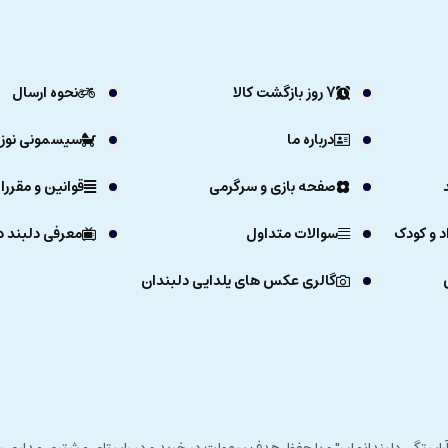
7 روز بازگشت کالا
نحوه ارسال
درباره ما
سیسمونی نوزا
صفحه بازی و سرگرمی
قوانین و مقررا
د و کودک
سوالات متداول
معرفی دلبند د
گالری عکس های یلدایی دلبندان
ی خداوند در زمستان 1392 و با شعار "آرزوی دلبند آراستگی دلبندانمان" و با حفظ هدف سهولت در خرید و در