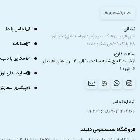
برگشت به بالا
نشانی
تماس با ما
البرز،فردیس،فلکه سوم(میدان استقلال)،خیابان
مقالات
28،پلاک 39،فروشگاه دلبند
ساعت کاری
همکاری با دلبند
از شنبه تا پنج شنبه ساعت 10 الی 21 -روز های تعطیل
16 الی 21
سایت های نوزا
پیگیری سفارش
شماره تماس
09126269807
02191011166
فروشگاه سیسمونی دلبند
فروشگاه اینترنتی دلبند با یار