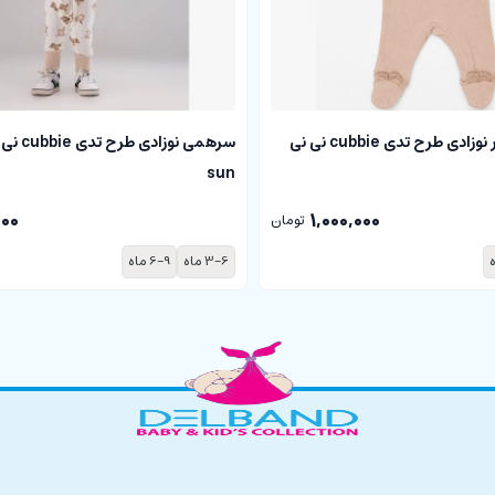
سرهمی جورابدار نوزادی طرح تدی cubbie نی نی
sun
000
1,000,000
تومان
3-6 ماه
6-9 ماه