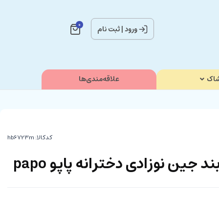
0
ورود
|
ثبت نام
اک
علاقه‌مندی‌ها
کدکالا:
 جین نوزادی دخترانه پاپو papo