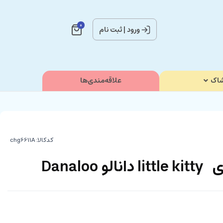
0
ورود
|
ثبت نام
اک
علاقه‌مندی‌ها
کدکالا:
Danalo