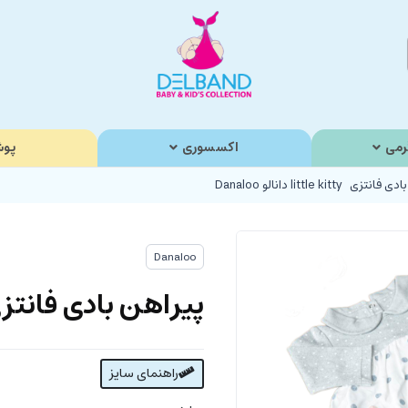
رمی
اکسسوری
پوش
ی little kitty دانالو Danaloo
Danaloo
پیراهن بادی فانتزی little kitty دانالو o
راهنمای سایز