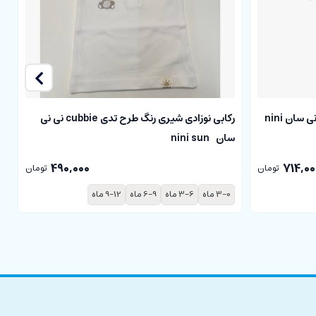
بادی آستین کوتاه نوزادی cubbie نی نی سان nini
رکابی نوزادی شیری رنگ طرح تدی cubbie نی نی
سان nini sun
سا
490,000
714,00
تومان
تومان
3-0 ماه
3-6 ماه
6-9 ماه
9-12 ماه