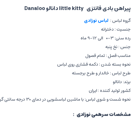
پیراهن بادی فانتزی little kitty دانالو Danaloo
گروه لباس :
لباس نوزادی
جنسیت : دخترانه
رده سنی: 3-0 الی 12-9 ماه
جنس : نخ پنبه
مناسب فصل : تمام فصول
نحوه بسته شدن : دکمه فشاری روی لباس
طرح لباس : خالدار و طرح برجسته
برند: دانالو
کشور تولید کننده : ایران
نحوه شست و شوی لباس: با ماشین لباسشویی در دمای 30 درجه سانتی گراد به صورت پشت و رو شده
مشخصات سرهمی نوزادی
:
دخترانه
آستین بلند