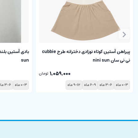
پیراهن آستین کوتاه نوزادی دخترانه طرح cubbie
نی نی سان nini sun
sun
1,059,000
تومان
0-3 ماه
3-6 ماه
6-9 ماه
9-12 ماه
0-3 ماه
3-6 ماه