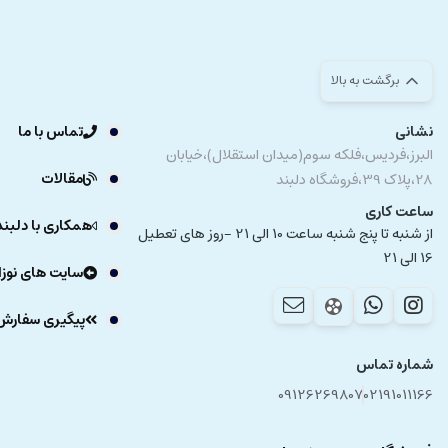
برگشت به بالا
نشانی
تماس با ما
البرز،فردیس،فلکه سوم(میدان استقلال)،خیابان
مقالات
28،پلاک 39،فروشگاه دلبند
ساعت کاری
همکاری با دلبند
از شنبه تا پنج شنبه ساعت 10 الی 21 -روز های تعطیل
16 الی 21
سایت های نوزا
پیگیری سفارش
شماره تماس
09126269807
02191011166