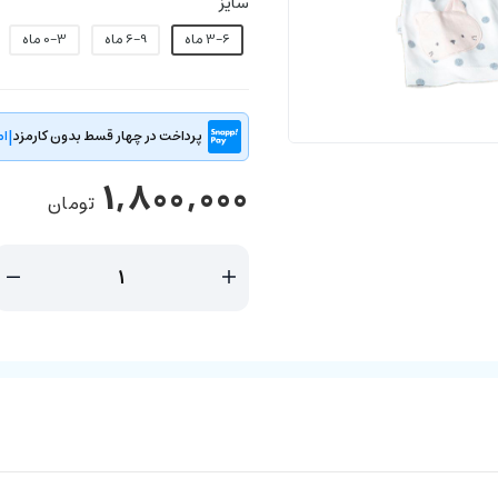
سایز
3-6 ماه
6-9 ماه
0-3 ماه
|
پرداخت در چهار قسط بدون کارمزد
ام
1,800,000
تومان