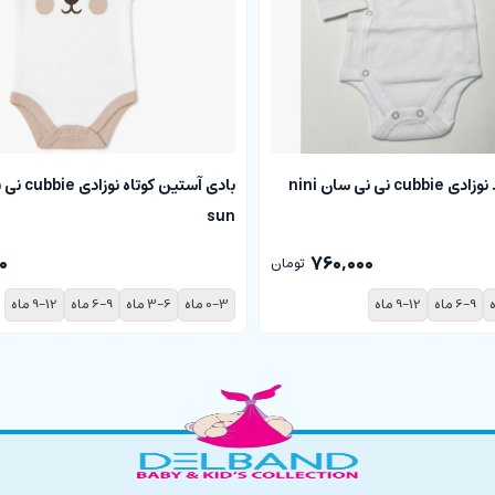
بادی آستین بلند نوزادی cubbie نی نی سان nini
sun
0
760,000
تومان
6-9 ماه
9-12 ماه
0-3 ماه
3-6 ماه
6-9 ماه
9-12 ماه