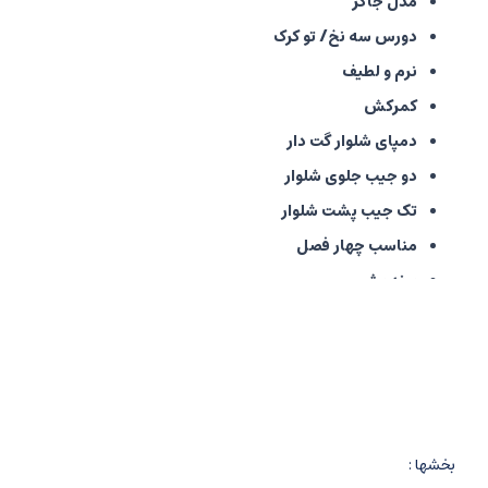
مدل جاگر
دورس سه نخ/ تو کرک
نرم و لطیف
کمرکش
دمپای شلوار گت دار
دو جیب جلوی شلوار
تک جیب پشت شلوار
مناسب چهار فصل
برند بشیر
تولید کشور ایران
بخشها :