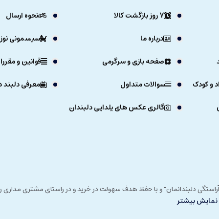
7 روز بازگشت کالا
نحوه ارسال
درباره ما
سیسمونی نوزا
صفحه بازی و سرگرمی
قوانین و مقررا
د و کودک
سوالات متداول
معرفی دلبند د
گالری عکس های یلدایی دلبندان
ی خداوند در زمستان 1392 و با شعار "آرزوی دلبند آراستگی دلبندانمان" و با حفظ هدف سهولت در خرید و در
نمایش بیشتر