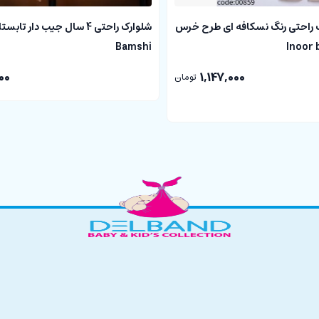
 راحتی رنگ نسکافه ای طرح خرس
شلوارک راحتی 4 سال جیب دار ت
Bamshi
00
1,147,000
تومان