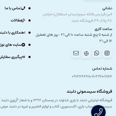
نشانی
تماس با ما
البرز،فردیس،فلکه سوم(میدان استقلال)،خیابان
مقالات
28،پلاک 39،فروشگاه دلبند
ساعت کاری
همکاری با دلبند
از شنبه تا پنج شنبه ساعت 10 الی 21 -روز های تعطیل
16 الی 21
سایت های نوزا
پیگیری سفارش
شماره تماس
09126269807
02191011166
فروشگاه سیسمونی دلبند
فروشگاه اینترنتی دلبند با یار
سیسمونی، اسباب بازی، اکسسوری، کتاب و لوازم التحریر و غیره در دلبند عرض