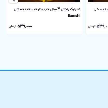
ابستانه بامشی
شلوارک راحتی 3 سال جیب دار تابستانه بامشی
i
Bamshi
539,000
539,0
تومان
تومان