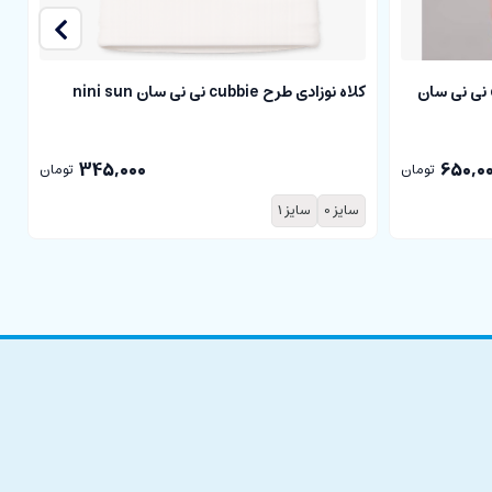
بلوز آستین کوتاه نوزادی طرح cubbie نی نی سان
کلاه نوزادی طرح cubbie نی نی سان nini sun
n
345,000
650,0
تومان
تومان
سایز 0
سایز 1