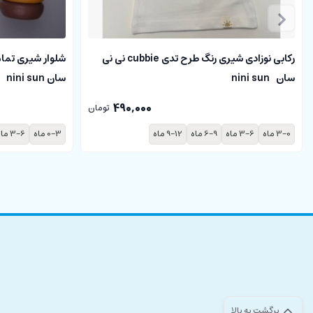
رکابی نوزادی شیری رنگ طرح تدی cubbie نی نی
سان nini sun
سان nini sun
490,000
تومان
3-0 ماه
3-6 ماه
6-9 ماه
9-12 ماه
0-3 ماه
3-6 ماه
برگشت به بالا