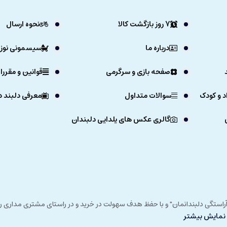
7 روز بازگشت کالا
نحوه ارسال
درباره ما
سیسمونی نوزا
صفحه بازی و سرگرمی
قوانین و مقررا
د و کودک
سوالات متداول
معرفی دلبند د
گالری عکس های یلدایی دلبندان
ی خداوند در زمستان 1392 و با شعار "آرزوی دلبند آراستگی دلبندانمان" و با حفظ هدف سهولت در خرید و در
نمایش بیشتر