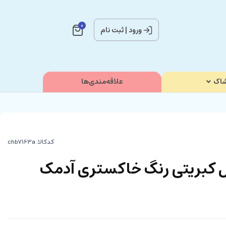
0
ورود
|
ثبت نام
اک
علاقه‌مندی‌ها
کدکالا:
 کبریتی رنگ خاکستری آدمک