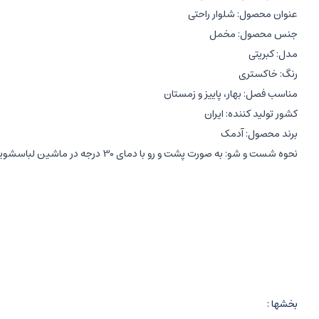
عنوان محصول: شلوار راحتی
جنس محصول: مخمل
مدل: کبریتی
رنگ: خاکستری
مناسب فصل: بهار، پاییز و زمستان
کشور تولید کننده: ایران
برند محصول: آدمک
نحوه شست و شو: به صورت پشت و رو با دمای 30 درجه در ماشین لباسشویی
مشخصات شلوار راحتی کودک
:
دخترانه و پسرانه
نوزادی
دارای سایزبندی
رنگ خاکستری
بخشها :