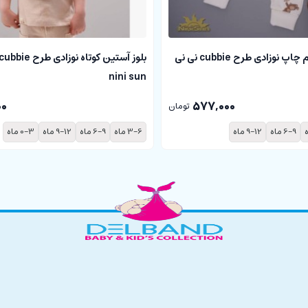
شلوار شیری تمام چاپ نوزادی طرح cubbie نی نی
nini sun
00
577,000
تومان
6-9 ماه
9-12 ماه
3-6 ماه
6-9 ماه
9-12 ماه
0-3 ماه