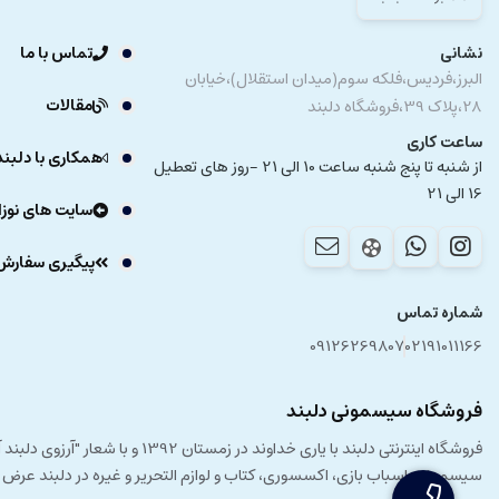
نشانی
تماس با ما
البرز،فردیس،فلکه سوم(میدان استقلال)،خیابان
مقالات
28،پلاک 39،فروشگاه دلبند
ساعت کاری
همکاری با دلبند
از شنبه تا پنج شنبه ساعت 10 الی 21 -روز های تعطیل
16 الی 21
سایت های نوزا
پیگیری سفارش
شماره تماس
09126269807
02191011166
فروشگاه سیسمونی دلبند
فروشگاه اینترنتی دلبند با یار
سیسمونی، اسباب بازی، اکسسوری، کتاب و لوازم التحریر و غیره در دلبند عرض