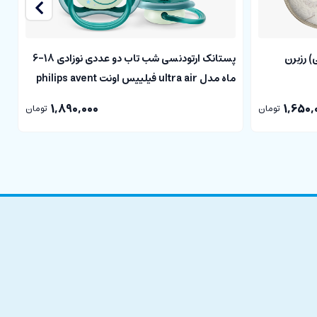
سر LION CUBS(طبی) رزبرن
پستانک ارتودنسی شب تاب دو عددی نوزادی 18-6
ماه مدل ultra air فیلیپس اونت philips avent
nt
1,890,000
1,650,
تومان
تومان