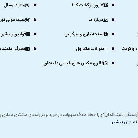
7 روز بازگشت کالا
نحوه ارسال
درباره ما
سیسمونی نوزا
صفحه بازی و سرگرمی
قوانین و مقررا
د و کودک
سوالات متداول
معرفی دلبند د
گالری عکس های یلدایی دلبندان
ی خداوند در زمستان 1392 و با شعار "آرزوی دلبند آراستگی دلبندانمان" و با حفظ هدف سهولت در خرید و در
نمایش بیشتر