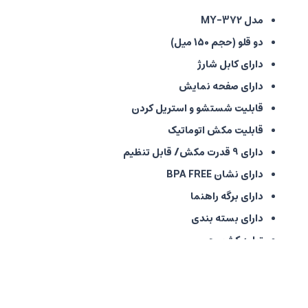
مدل MY-372
دو قلو (حجم 150 میل)
دارای کابل شارژ
دارای صفحه نمایش
قابلیت شستشو و استریل کردن
قابلیت مکش اتوماتیک
دارای 9 قدرت مکش/ قابل تنظیم
دارای نشان BPA FREE
دارای برگه راهنما
دارای بسته بندی
تولید کشور چین
در مورد میزان مکش شیردوش ها با توجه به اینکه به فیزیولوژ
مرجوعی وجود ندارد و تمام شیردوش ها چک سلامت شده و سپس