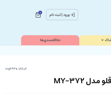
0
ورود
|
ثبت نام
اک
علاقه‌مندی‌ها
کدکالا:
دل MY-372