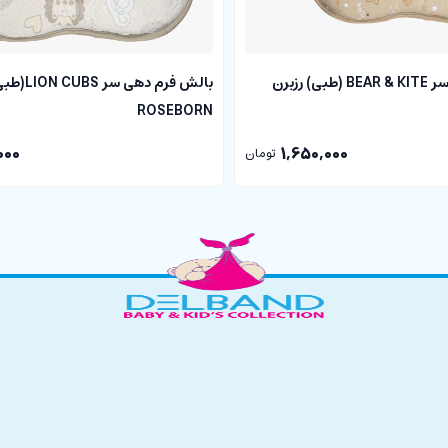
بالش فرم دهی سر BEAR & KITE (طبی) رزبرن
بالش فرم دهی 
ROSEBORN
000
1,650,000
تومان