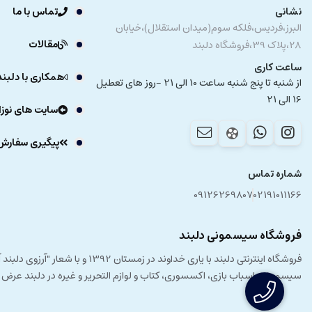
نشانی
تماس با ما
البرز،فردیس،فلکه سوم(میدان استقلال)،خیابان
مقالات
28،پلاک 39،فروشگاه دلبند
ساعت کاری
همکاری با دلبند
از شنبه تا پنج شنبه ساعت 10 الی 21 -روز های تعطیل
16 الی 21
سایت های نوزا
پیگیری سفارش
شماره تماس
09126269807
02191011166
فروشگاه سیسمونی دلبند
فروشگاه اینترنتی دلبند با یار
سیسمونی، اسباب بازی، اکسسوری، کتاب و لوازم التحریر و غیره در دلبند عرض