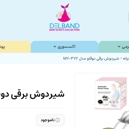
رمی
اکسسوری
پوش
انه
شیردوش برقی دوقلو مدل MY-372
شیردوش برقی دوقلو م
ناموجود