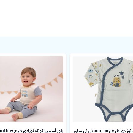
بادی آستین بلند نوزادی طرح cool boy نی نی سان