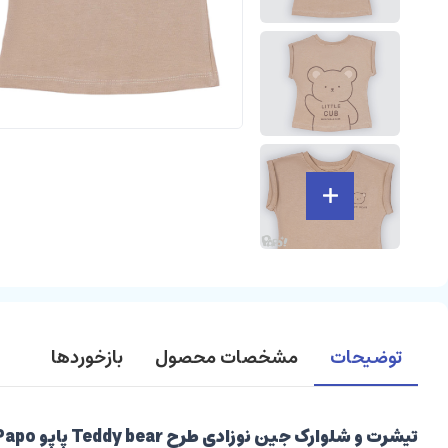
توضیحات
مشخصات محصول
بازخوردها
تیشرت و شلوارک جین نوزادی طرح Teddy bear پاپو Papo