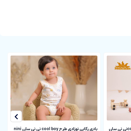
بلوز آستین کوتاه نوزادی طرح cool boyنی نی سان
بادی رکابی نوزادی طرح cool boy نی نی سان nini