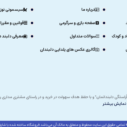
درباره ما
سیسمونی نوزا
صفحه بازی و سرگرمی
قوانین و مقررا
د و کودک
سوالات متداول
معرفی دلبند د
گالری عکس های یلدایی دلبندان
ی خداوند در زمستان 1392 و با شعار "آرزوی دلبند آراستگی دلبندانمان" و با حفظ هدف سهولت در خرید و در
نمایش بیشتر
تمامی حقوق این سایت محفوظ و متعلق به مالک آن می‌باشد.
فروشگاه ساخته شده با شاپف