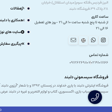
البرز،فردیس،فلکه سوم(میدان استقلال)،خیابان
مقالات
28،پلاک 39،فروشگاه دلبند
ساعت کاری
همکاری با دلبند
از شنبه تا پنج شنبه ساعت 10 الی 21 -روز های تعطیل
16 الی 21
سایت های نوزا
پیگیری سفارش
شماره تماس
09126269807
02191011166
فروشگاه سیسمونی دلبند
فروشگاه اینترنتی دلبند با یار
سیسمونی، اسباب بازی، اکسسوری، کتاب و لوازم التحریر و غیره در دلبند عرض
© 