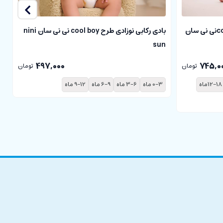
بلوز آستین کوتاه نوزادی طرح cool boyنی نی سان
بادی رکابی نوزادی طرح cool boy نی نی سان nini
sun
سا
497,000
745,0
تومان
تومان
12-18ماه
0-3 ماه
3-6 ماه
6-9 ماه
9-12 ماه