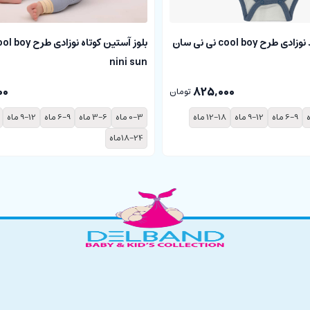
بادی آستین بلند نوزادی طرح cool boy نی نی سان
nini sun
00
825,000
تومان
6-9 ماه
9-12 ماه
12-18 ماه
0-3 ماه
3-6 ماه
6-9 ماه
9-12 ماه
18-24ماه