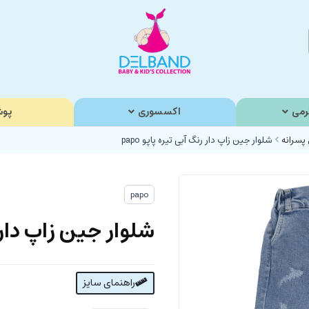
رمی
اکسسوری
پوش
 پسرانه
شلوار جین زاپ دار رنگ آبی تیره پاپو papo
papo
شلوار جین زاپ دار رن
راهنمای سایز