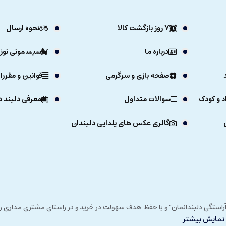
7 روز بازگشت کالا
نحوه ارسال
درباره ما
سیسمونی نوزا
صفحه بازی و سرگرمی
قوانین و مقررا
د و کودک
سوالات متداول
معرفی دلبند د
گالری عکس های یلدایی دلبندان
ی خداوند در زمستان 1392 و با شعار "آرزوی دلبند آراستگی دلبندانمان" و با حفظ هدف سهولت در خرید و در
نمایش بیشتر