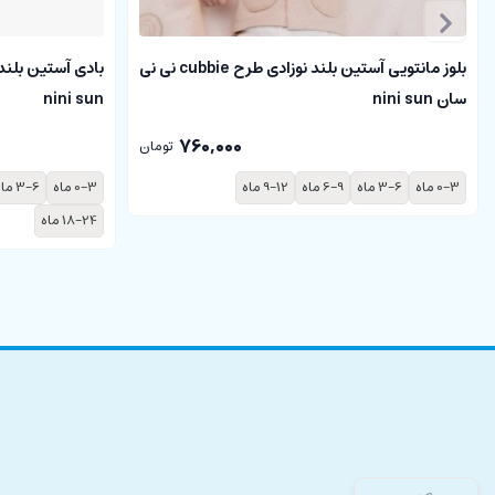
بلوز مانتویی آستین بلند نوزادی طرح cubbie نی نی
سان nini sun
nini sun
760,000
تومان
0-3 ماه
3-6 ماه
6-9 ماه
9-12 ماه
0-3 ماه
3-6 ماه
18-24 ماه