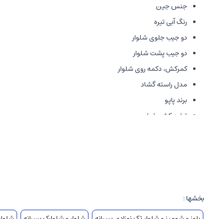
جنس جین
رنگ آبی تیره
دو جیب جلوی شلوار
دو جیب پشت شلوار
کمرکش، دکمه روی شلوار
مدل راسته گشاد
برند پاپو
تولید کشور ایران
بخشها :
بلوز و شومیز و شلوار تک نوزادی پسرانه
شلوار و شلوارک پسرانه
شلوار