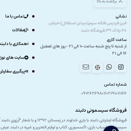
برگشت به بالا
نشانی
تماس با ما
البرز،فردیس،فلکه سوم(میدان استقلال)،خیابان
مقالات
28،پلاک 39،فروشگاه دلبند
ساعت کاری
همکاری با دلبند
از شنبه تا پنج شنبه ساعت 10 الی 21 -روز های تعطیل
16 الی 21
سایت های نوزا
پیگیری سفارش
شماره تماس
09126269807
02191011166
فروشگاه سیسمونی دلبند
فروشگاه اینترنتی دلبند با یار
سیسمونی، اسباب بازی، اکسسوری، کتاب و لوازم التحریر و غیره در دلبند عرض