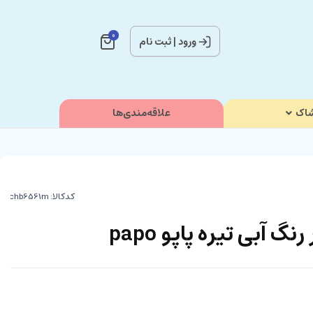
0
ورود
|
ثبت نام
اک
علاقه‌مندی‌ها
کدکالا:
گ آبی تیره پاپو papo