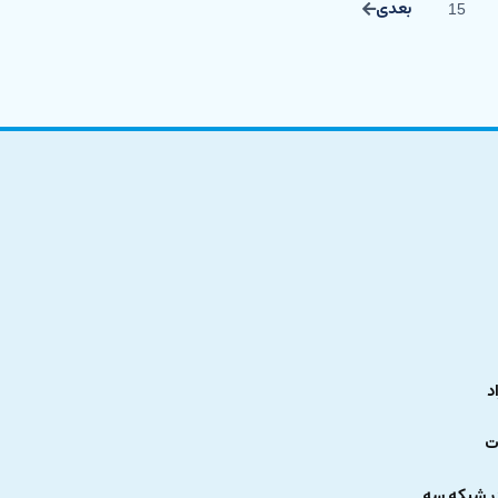
15
د
ت
ر شبکه سه