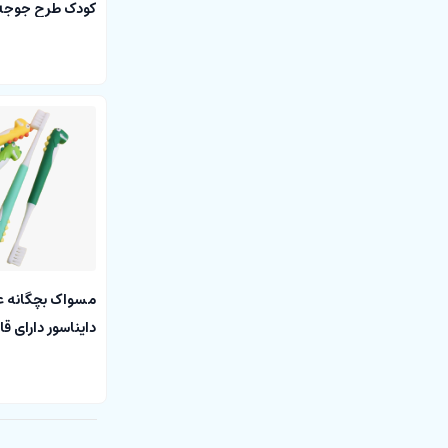
کودک طرح جوجه روکو
مسواک بچگانه 
دایناسور دارای ق