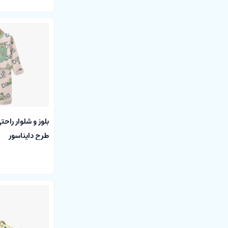
بلوز و شلوار راح
طرح دایناسور