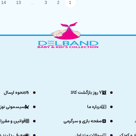
14
13
...
3
2
1
7 روز بازگشت کالا
نحوه ارسال
درباره ما
سیسمونی نوزا
صفحه بازی و سرگرمی
قوانین و مقررا
د و کودک
سوالات متداول
معرفی دلبند د