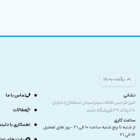
برگشت به بالا
نشانی
تماس با ما
البرز،فردیس،فلکه سوم(میدان استقلال)،خیابان
مقالات
28،پلاک 39،فروشگاه دلبند
ساعت کاری
همکاری با دلبند
از شنبه تا پنج شنبه ساعت 10 الی 21 -روز های تعطیل
16 الی 21
سایت های نوزا