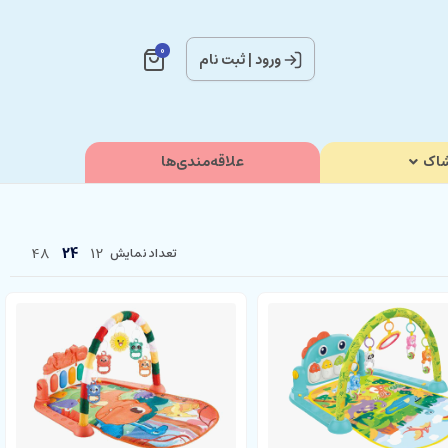
0
ورود
|
ثبت نام
اک
علاقه‌مندی‌ها
48
24
12
تعداد نمایش