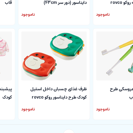
 rovco
دایناسور (دور سر 43cm)
قاب
ناموجود
ناموجود
عروسکی طرح
ظرف غذای چسبان داخل استیل
پیشبند 
اب
کودک طرح دایناسور روکو rovco
کودک
ناموجود
ناموجود