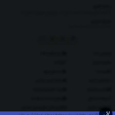
ساعت کاری
از شنبه تا پنج شنبه ساعت 10 الی 21 -روز های تعطیل 16 الی 21
شماره تماس
|
09126269807
02191011166
تماس با ما
7 روز بازگشت کالا
نحوه ارسال
مقالات
درباره ما
سیسمونی نوزاد
همکاری با دلبند
صفحه بازی و سرگرمی
قوانین و مقررات
سایت های نوزاد و کودک
سوالات متداول
معرفی دلبند در شبکه سه
پیگیری سفارش
گالری عکس های یلدایی دلبندان
© تمامی حقوق این سایت محفوظ و متعلق به مالک آن می‌باشد.