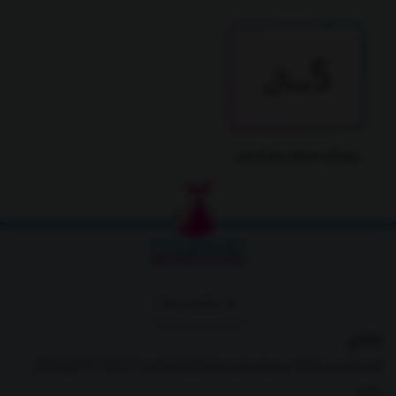
پوشاک دخترانه سایز 5 سال
برگشت به بالا
نشانی
البرز،فردیس،فلکه سوم(میدان استقلال)،خیابان 28،پلاک 39،فروشگاه
دلبند