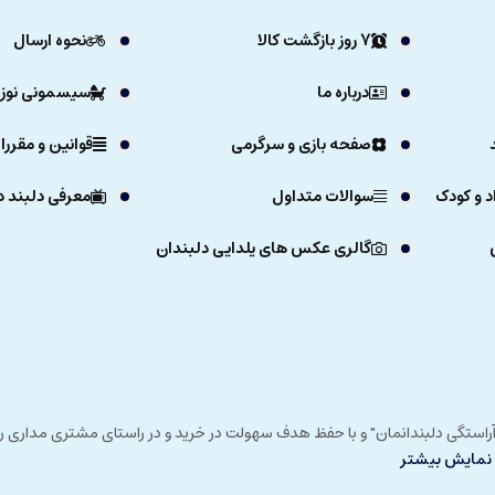
7 روز بازگشت کالا
نحوه ارسال
درباره ما
سیسمونی نوزا
صفحه بازی و سرگرمی
قوانین و مقررا
د و کودک
سوالات متداول
معرفی دلبند د
گالری عکس های یلدایی دلبندان
ی خداوند در زمستان 1392 و با شعار "آرزوی دلبند آراستگی دلبندانمان" و با حفظ هدف سهولت در خرید و در
نمایش بیشتر