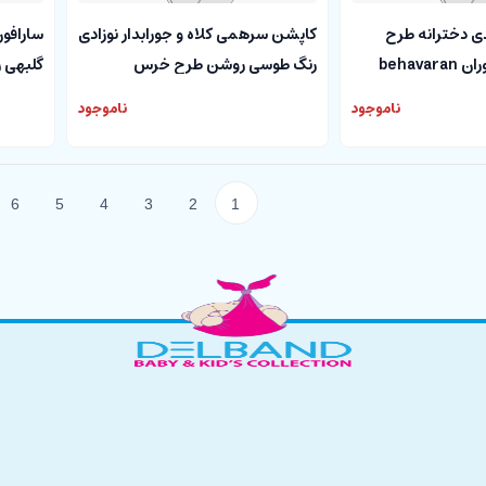
دی دخترانه طرح
کاپشن سرهمی کلاه و جورابدار نوزادی
سارافون
behava
رنگ طوسی روشن طرح خرس
گلبهی 
ناموجود
ناموجود
6
5
4
3
2
1