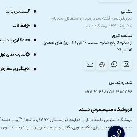
نشانی
تماس با ما
البرز،فردیس،فلکه سوم(میدان استقلال)،خیابان
مقالات
28،پلاک 39،فروشگاه دلبند
ساعت کاری
همکاری با دلبند
از شنبه تا پنج شنبه ساعت 10 الی 21 -روز های تعطیل
16 الی 21
سایت های نوزا
پیگیری سفارش
شماره تماس
09126269807
02191011166
فروشگاه سیسمونی دلبند
فروشگاه اینترنتی دلبند با یار
سیسمونی، اسباب بازی، اکسسوری، کتاب و لوازم التحریر و غیره در دلبند عرض