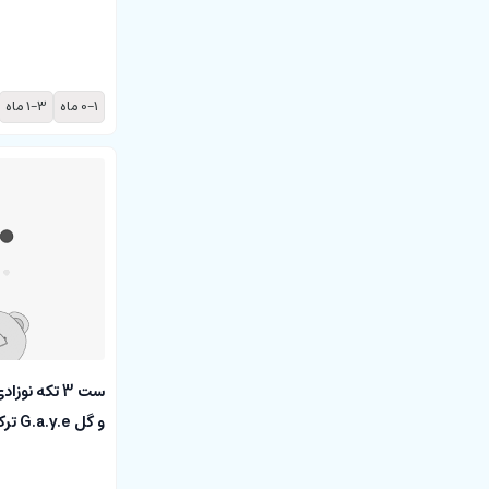
0-1 ماه
1-3 ماه
ست 3 تکه نو
و گل G.a.y.e ترکیه