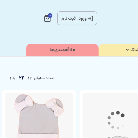
0
ورود
|
ثبت نام
اک
علاقه‌مندی‌ها
48
24
12
تعداد نمایش