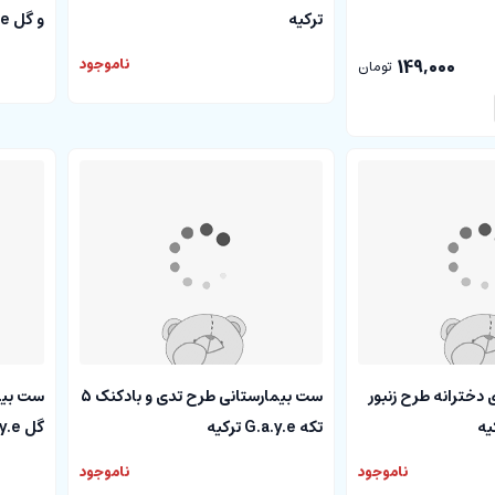
ترکیه
و گل G.a.y.e ترکیه
149,000
ناموجود
تومان
زادی دخترانه طرح زنبور
ست بیمارستانی طرح تدی و بادکنک 5
تکه G.a.y.e ترکیه
گل G.a.y.e ترکیه
ناموجود
ناموجود