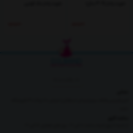
شورت پادار (4-3 سال)
شورت پادار مک کوئین
ناموجود
ناموجود
برگشت به بالا
نشانی
البرز،فردیس،فلکه سوم(میدان استقلال)،خیابان 28،پلاک 39،فروشگاه
دلبند
ساعت کاری
از شنبه تا پنج شنبه ساعت 10 الی 21 -روز های تعطیل 16 الی 21