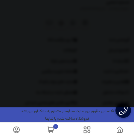
شماره تماس
|
09126269807
02191011166
تماس با ما
7 روز بازگشت کالا
نحوه ارسال
مقالات
درباره ما
سیسمونی نوزاد
همکاری با دلبند
صفحه بازی و سرگرمی
قوانین و مقررات
سایت های نوزاد و کودک
سوالات متداول
معرفی دلبند در شبکه سه
پیگیری سفارش
گالری عکس های یلدایی دلبندان
© تمامی حقوق این سایت محفوظ و متعلق به مالک آن می‌باشد.
فروشگاه ساخته شده با شاپفا
0