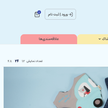
0
ورود
|
ثبت نام
اک
علاقه‌مندی‌ها
48
24
12
تعداد نمایش