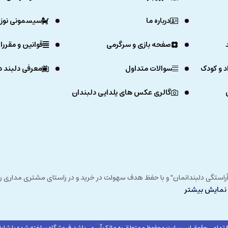
درباره ما
سیسمونی نوزا
صفحه بازی و سرگرمی
قوانین و مقررا
د و کودک
سوالات متداول
معرفی دلبند د
گالری عکس های یلدایی دلبندان
ی خداوند در زمستان 1392 و با شعار "آرزوی دلبند آراستگی دلبندانمان" و با حفظ هدف سهولت در خرید و در
نمایش بیشتر
تمامی حقوق این سایت محفوظ و متعلق به مالک آن می‌باشد.
فروشگاه ساخته شده با شاپف