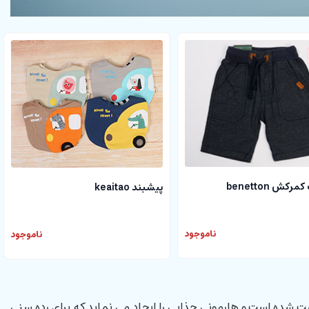
رکش benetton
پیشبند keaitao
ناموجود
ناموجود
طرح این ست پیشنهادی جین است که با رنگ خردلی نزدیک به رنگ سال 2021 ست شده است و هارمونی جذابی را ایجاد می نماید که برای رده سنی