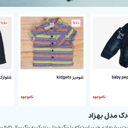
%50
%70
شومیز kidgets
شلوارک کم
ناموجود
ناموجود
دک مدل بهزاد
پایه 