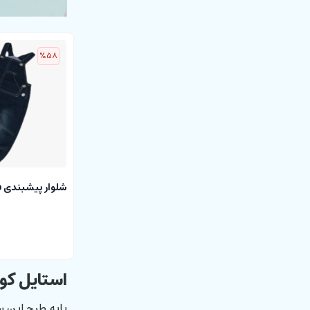
%58
شلوار پیشبندی baby pep
استایل کو