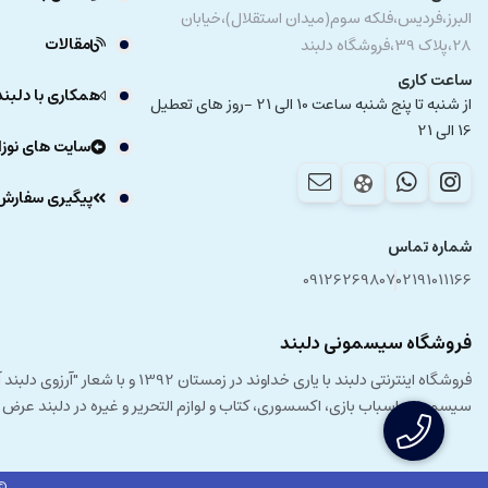
البرز،فردیس،فلکه سوم(میدان استقلال)،خیابان
مقالات
28،پلاک 39،فروشگاه دلبند
ساعت کاری
همکاری با دلبند
از شنبه تا پنج شنبه ساعت 10 الی 21 -روز های تعطیل
16 الی 21
سایت های نوزا
پیگیری سفارش
شماره تماس
09126269807
02191011166
فروشگاه سیسمونی دلبند
فروشگاه اینترنتی دلبند با یار
سیسمونی، اسباب بازی، اکسسوری، کتاب و لوازم التحریر و غیره در دلبند عرض
© 