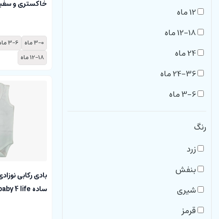
خاکستری و سفید
12 ماه
پاریز Pariz
12-18 ماه
3-0 ماه
3-6 ماه
24 ماه
12-18 ماه
24-36 ماه
3-6 ماه
3 ماه
رنگ
9-12 ماه
زرد
0-3 ماه
بنفش
6 ماه
بادی رکابی نوزا
شیری
ساده baby 4 life
سایز 00
قرمز
9 ماه