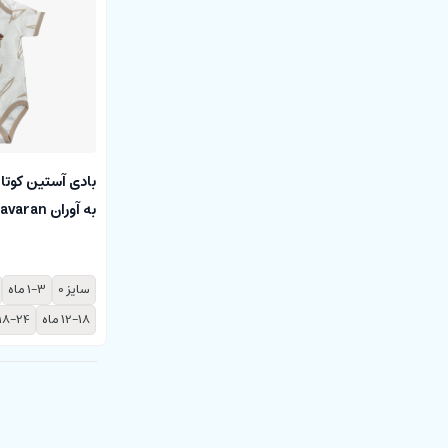
قهوه ای
اجری
سبز یشمی
دودی
رنگارنگ
بادی آستین کوتاه
به آوران behavaran
خاکستری تیره
سایز 0
1-3 ماه
12-18 ماه
18-24 ماه