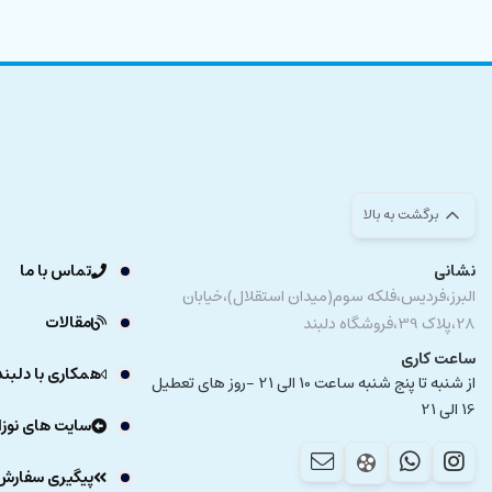
برگشت به بالا
نشانی
تماس با ما
البرز،فردیس،فلکه سوم(میدان استقلال)،خیابان
مقالات
28،پلاک 39،فروشگاه دلبند
ساعت کاری
همکاری با دلبند
از شنبه تا پنج شنبه ساعت 10 الی 21 -روز های تعطیل
16 الی 21
سایت های نوزا
پیگیری سفارش