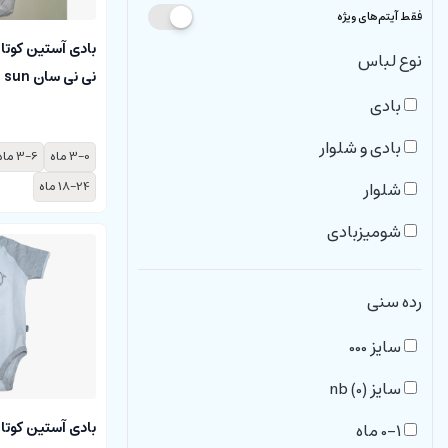
فقط آیتم‌های ویژه
بادی آستین کوتاه
نوع لباس
نی نی سان nini sun
بادی
بادی و شلوار
3-0 ماه
3-6 ماه
شلوار
18-24 ماه
شومیزبادی
رده سنی
سایز 000
سایز nb (0)
بادی آستین کوتاه
0-1 ماه