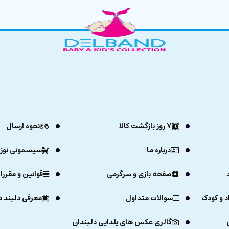
7 روز بازگشت کالا
نحوه ارسال
درباره ما
سیسمونی نوزا
صفحه بازی و سرگرمی
قوانین و مقررا
د و کودک
سوالات متداول
معرفی دلبند د
گالری عکس های یلدایی دلبندان