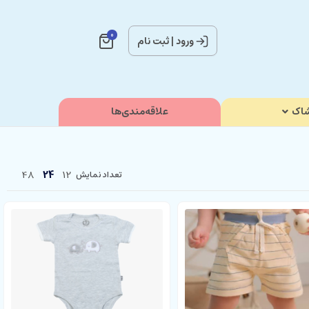
0
ورود
|
ثبت نام
اک
علاقه‌مندی‌ها
48
24
12
تعداد نمایش