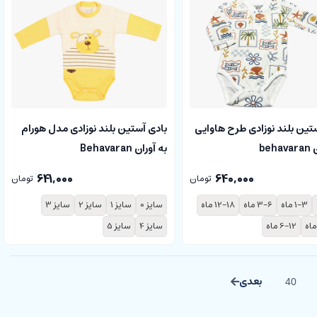
تین بلند نوزادی طرح هاوایی
بادی آستین بلند نوزادی مدل هورام
beh
به آوران Behavaran
641,000
640,000
تومان
تومان
1-3 ماه
3-6 ماه
12-18 ماه
سایز 0
سایز 1
سایز 2
سایز 3
6-12 ماه
سایز 4
سایز 5
40