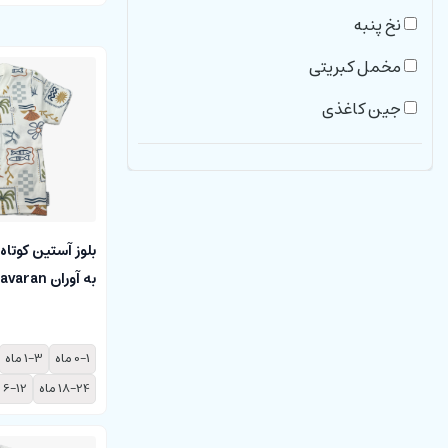
4-6 ماه
نخ پنبه
یاسی
6-12 ماه
مخمل کبریتی
بادمجانی
2-3 سال
جین کاغذی
زرشکی
3-4 سال
لنین
کرم
36-48 ماه
جودون
سرخابی
کتان
سبز
بلوز آستین کوتاه
کرکی
به آوران behavaran
خردلی
صورتی کثیف
0-1 ماه
1-3 ماه
پرتقالی
18-24 ماه
6-12 ماه
نسکافه ای