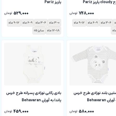
ز Pariz
پاریز Pariz
529,000
748,000
تومان
تومان
3-6 ماه
6-9 ماه
9-12 ماه
3-0 ماه
3-6 ماه
6-9 ماه
9-12 ماه
12-18 ماه
سایز nb
ستین بلند نوزادی طرح خرس
بادی رکابی نوزادی پسرانه طرح خرس
ن Behavaran
پاندا به آوران Behavaran
459,000
580,000
تومان
تومان