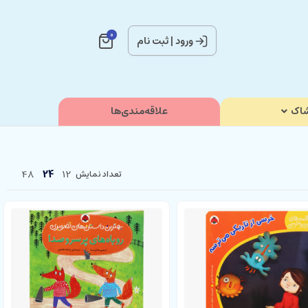
0
ورود
|
ثبت نام
اک
علاقه‌مندی‌ها
48
24
12
تعداد نمایش