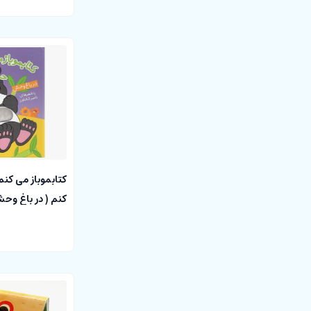
کتابموباز می کنم
کنم ( در باغ وح