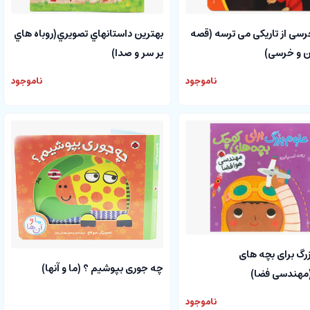
سی از تاریکی می ترسه (قصه
بهترين داستان‏هاي تصويري(روباه‏ هاي
 و خرسی)
پر سر و صدا)
ناموجود
ناموجود
رگ برای بچه های
چه جوری بپوشیم ؟ (ما و آنها)
هندسی فضا)
ناموجود