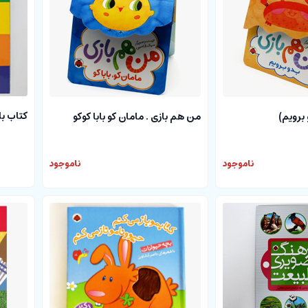
کتاب باز
برویم)
من هم بازی . مامان کو بابا کوکو
ناموجود
ناموجود