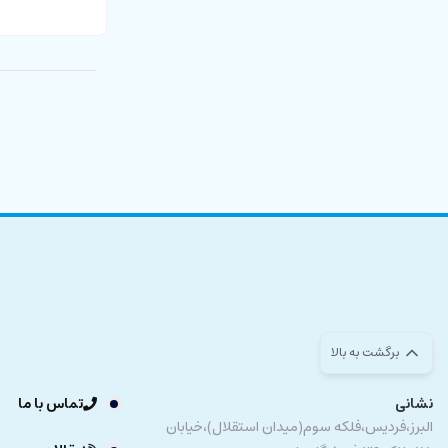
برگشت به بالا
نشانی
تماس با ما
البرز،فردیس،فلکه سوم(میدان استقلال)،خیابان