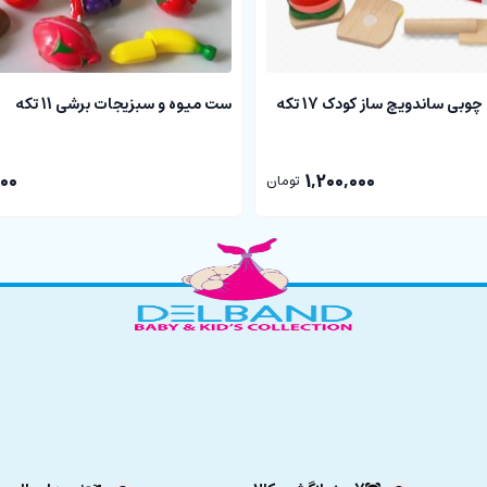
بی ساندویچ ساز کودک 17 تکه
ست میوه و سبزیجات برشی 11 تکه
000
1,200,000
تومان