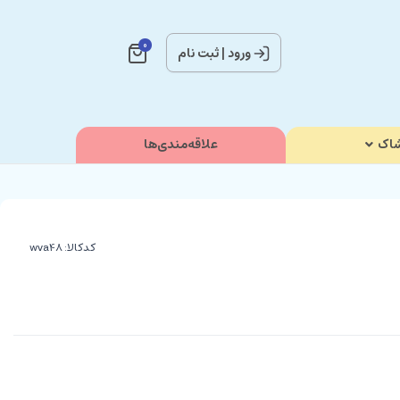
0
ورود
|
ثبت نام
اک
علاقه‌مندی‌ها
کدکالا: