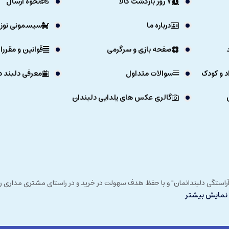
7 روز بازگشت کالا
نحوه ارسال
درباره ما
سیسمونی نوزا
صفحه بازی و سرگرمی
قوانین و مقررا
د و کودک
سوالات متداول
معرفی دلبند د
گالری عکس های یلدایی دلبندان
ی خداوند در زمستان 1392 و با شعار "آرزوی دلبند آراستگی دلبندانمان" و با حفظ هدف سهولت در خرید و در
نمایش بیشتر