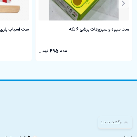
ست میوه و سبزیجات برشی 6 تکه
ست اسباب بازی چو
695,000
تومان
برگشت به بالا