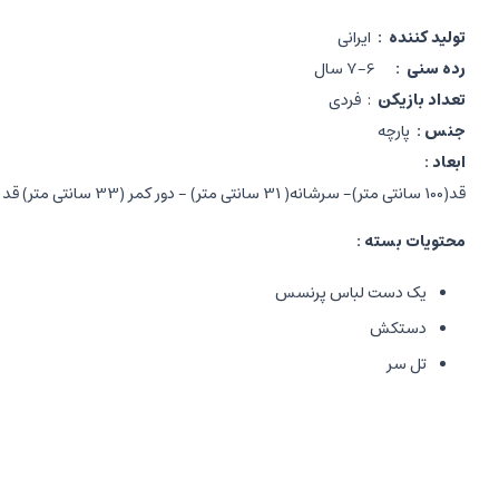
تولید کننده
:
ایرانی
رده سنی
:
6-7 سال
تعداد بازیکن
:
فردی
جنس :
پارچه
ابعاد :
قد(100 سانتی متر)- سرشانه( 31 سانتی متر) - دور کمر (33 سانتی متر) قد دستکش( 24 سانتی متر) عرض دستکش (8 سانتی متر)
محتویات بسته :
یک دست لباس پرنسس
دستکش
تل سر
شرح بازی
:
دختر بچه ها پرنسس هایی هستند که دوست دارند در دنیای واقعی نیز لبا
خیال پردازی می کند. لباس های شخصیت های محبوب یکی از راههای تقویت 