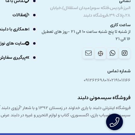
نشانی
تماس با ما
البرز،فردیس،فلکه سوم(میدان استقلال)،خیابان
مقالات
28،پلاک 39،فروشگاه دلبند
ساعت کاری
همکاری با دلبند
از شنبه تا پنج شنبه ساعت 10 الی 21 -روز های تعطیل
16 الی 21
سایت های نوزا
پیگیری سفارش
شماره تماس
09126269807
02191011166
فروشگاه سیسمونی دلبند
فروشگاه اینترنتی دلبند با یار
سیسمونی، اسباب بازی، اکسسوری، کتاب و لوازم التحریر و غیره در دلبند عرض