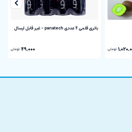
باتری قلمی 4 عددی panatech - غیر قابل ارسال
با
49,000
1,020,
تومان
تومان