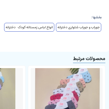
مناسب فصل پاییز و زمستان
ست شدن راحت با لباس های دلبندان
بخشها :
جوراب و جوراب شلواری دخترانه
انواع لباس زمستانه کودک دخترانه
توضیحات:
جوراب شلواری حوله ای دخترانه
به رنگ
شیری
دارای
چهار سایز
مختلف
روزهای سرد برای فرزند شما فراهم می آورد. ضمن اینکه به راحتی با لباس 
جهت اطلاع از اندازه دقیق هر سایز و انتخاب راحت تر روی راهنمای سا
محصولات مرتبط
با توجه به تفاوت کیفیت نمایشگرهای موبایل و کامپیوتر، رنگ محصولات ممکن است تا 10 درصد ب