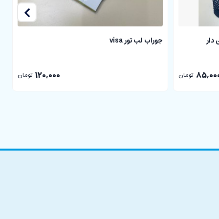
 دار
جوراب لب تور visa
ج
120,000
85,00
تومان
تومان