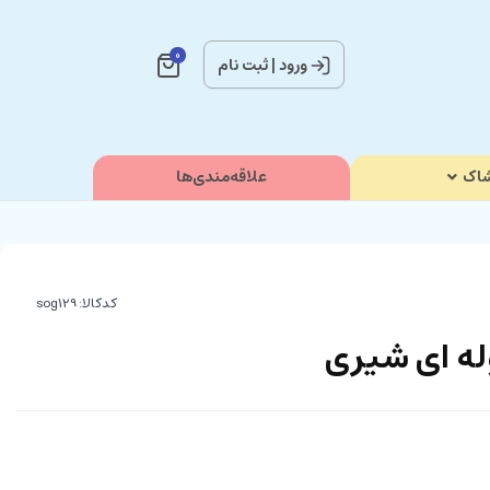
0
ورود
|
ثبت نام
اک
علاقه‌مندی‌ها
کدکالا:
له ای شیری