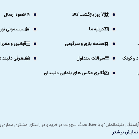
7 روز بازگشت کالا
نحوه ارسال
درباره ما
سیسمونی نوزا
صفحه بازی و سرگرمی
قوانین و مقررا
د و کودک
سوالات متداول
معرفی دلبند د
گالری عکس های یلدایی دلبندان
ی خداوند در زمستان 1392 و با شعار "آرزوی دلبند آراستگی دلبندانمان" و با حفظ هدف سهولت در خرید و در
نمایش بیشتر