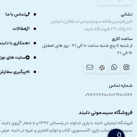
نشانی
تماس با ما
البرز،فردیس،فلکه سوم(میدان استقلال)،خیابان
مقالات
28،پلاک 39،فروشگاه دلبند
ساعت کاری
همکاری با دلبند
از شنبه تا پنج شنبه ساعت 10 الی 21 -روز های تعطیل
16 الی 21
سایت های نوزا
پیگیری سفارش
شماره تماس
09126269807
02191011166
فروشگاه سیسمونی دلبند
فروشگاه اینترنتی دلبند با یار
سیسمونی، اسباب بازی، اکسسوری، کتاب و لوازم التحریر و غیره در دلبند عرض