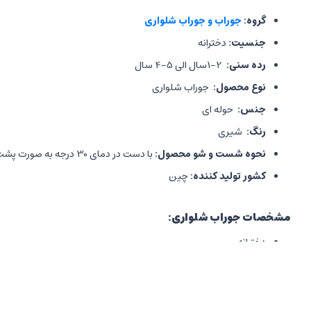
گروه:
جوراب و جوراب شلواری
جنسیت:
دخترانه
رده سنی:
2-1سال الی 5-4 سال
نوع محصول:
جوراب شلواری
جنس:
حوله ای
رنگ:
شیری
نحوه شست و شو محصول:
با دست در دمای 30 درجه به صورت پشت و رو
کشور تولید کننده:
چین
مشخصات جوراب شلواری:
دخترانه
چهار سایز مختلف
جنس حوله ای
تامین گرمای مطلوب