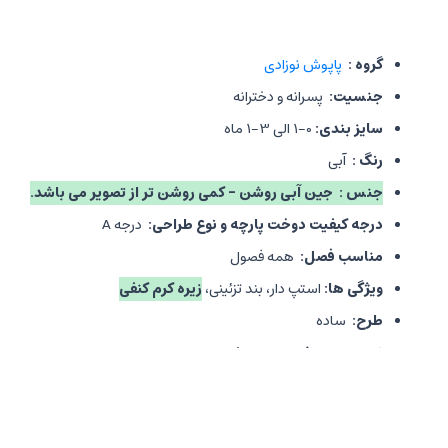
گروه :
پاپوش نوزادی
جنسیت:
پسرانه و دخترانه
سایز بندی:
0-1 الی 3-1 ماه
رنگ :
آبی
جنس : جین آبی روشن - کمی روشن تر از تصویر می باشد.
درجه کیفیت دوخت پارچه و نوع طراحی:
درجه A
مناسب فصل:
همه فصول
ویژگی ها:
استپ دار، بند تزئینی،
زیره کرم کنفی
طرح:
ساده
نحوه بسته شدن:
بند تزئینی
برند محصول:
valen.sina
کشور تولید کننده:
چین