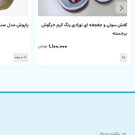
کفش سوتی و جغجغه ای نوزادی رنگ کرم خرگوش
پاپوش مدل صن
برجسته
1,100,000
تومان
18
0-6 ماه
برگشت به بالا