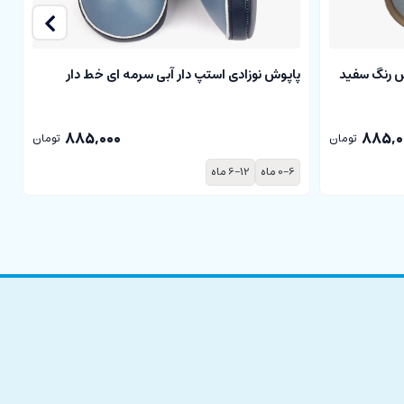
 رنگ سفید
پاپوش نوزادی استپ دار آبی سرمه ای خط دار
ک
خ
885,000
885,0
تومان
تومان
0-6 ماه
6-12 ماه