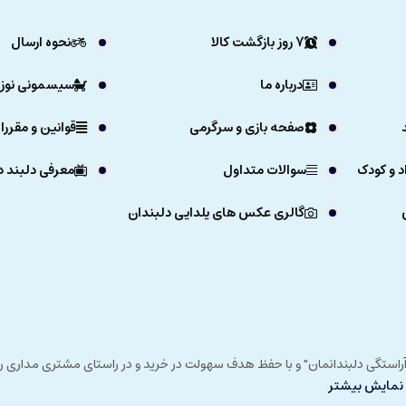
7 روز بازگشت کالا
نحوه ارسال
درباره ما
سیسمونی نوزا
صفحه بازی و سرگرمی
قوانین و مقررا
د و کودک
سوالات متداول
معرفی دلبند د
گالری عکس های یلدایی دلبندان
ی خداوند در زمستان 1392 و با شعار "آرزوی دلبند آراستگی دلبندانمان" و با حفظ هدف سهولت در خرید و در
نمایش بیشتر