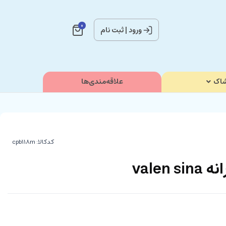
0
ورود
|
ثبت نام
اک
علاقه‌مندی‌ها
کدکالا:
valen