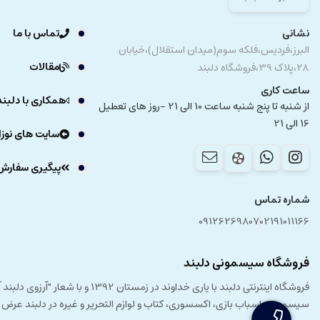
نشانی
تماس با ما
البرز،فردیس،فلکه سوم(میدان استقلال)،خیابان
مقالات
28،پلاک 39،فروشگاه دلبند
ساعت کاری
همکاری با دلبند
از شنبه تا پنج شنبه ساعت 10 الی 21 -روز های تعطیل
16 الی 21
سایت های نوزا
پیگیری سفارش
شماره تماس
09126269807
02191011166
فروشگاه سیسمونی دلبند
فروشگاه اینترنتی دلبند با یار
سیسمونی، اسباب بازی، اکسسوری، کتاب و لوازم التحریر و غیره در دلبند عرض