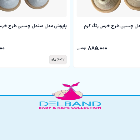
دل چسبی طرح خرس رنگ کرم
پاپوش مدل صندل چسبی طرح خرس
00
885,000
تومان
6-12 ماه