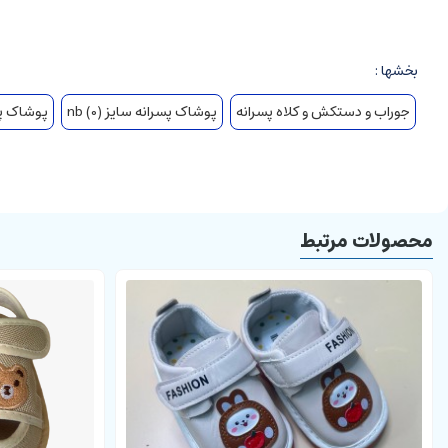
توجه: در شارژ مجدد کالا کنف دور پاپوش رنگ کنفی (خاکی) دارد و بند 
جهت اطلاع از اندازه دقیق هر سایز و انتخاب راحت تر روی گزینه
جدول 
بخشها :
با توجه به تفاوت کیفیت نمایشگرهای موبایل و کامپیوتر، رنگ محصولات ممکن است تا 10 درصد ب
جوراب و دستکش و کلاه پسرانه
پوشاک پسرانه سایز nb (0)
پوشاک پسران
محصولات مرتبط