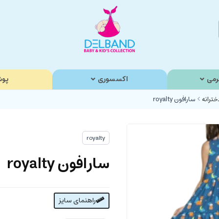
رمی
اکسسوری
پوش
خترانه
سارافون royalty
royalty
سارافون royalty
راهنمای سایز