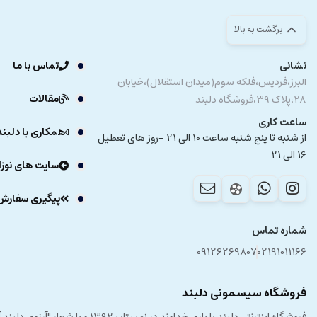
برگشت به بالا
نشانی
تماس با ما
البرز،فردیس،فلکه سوم(میدان استقلال)،خیابان
مقالات
28،پلاک 39،فروشگاه دلبند
ساعت کاری
همکاری با دلبند
از شنبه تا پنج شنبه ساعت 10 الی 21 -روز های تعطیل
16 الی 21
سایت های نوزا
پیگیری سفارش
شماره تماس
09126269807
02191011166
فروشگاه سیسمونی دلبند
فروشگاه اینترنتی دلبند با یار