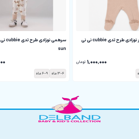
سرهمی جورابدار نوزادی طرح تدی cubbie نی نی
sun
000
1,000,000
تومان
3-6 ماه
6-9 ماه