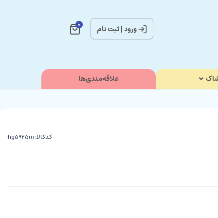
0
ورود
|
ثبت نام
اک
علاقه‌مندی‌ها
کدکالا: