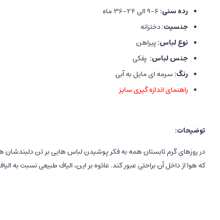
رده سنی:
6-9 الی 24-36 ماه
جنسیت
: دخترانه
نوع لباس:
پیراهن
جنس لباس:
پفکی
رنگ:
سرمه ای مایل به آبی
راهنمای اندازه گیری سایز
توضیحات
:
در روزهای گرم تابستان همه به فکر پوشیدن لباس هایی بر تن دلبندشان هس
که هوا از داخل آن براحتی عبور کند. علاوه بر این، الیاف طبیعی نسبت به الیاف مصنوعی اولویت دارند. در همین راستا پی
سارافون royalty
،
سارافون نوزادی دخترانه
که رنگ زمینه آن سرمه ای م
جذاب در تن دلبندتان خواهد داشت. دامن پیراهن با چین های زیادی به ب
احساس راحتی، احساس خنکی مطبوعی نیز داشته باشد و در فصول گرم سال اح