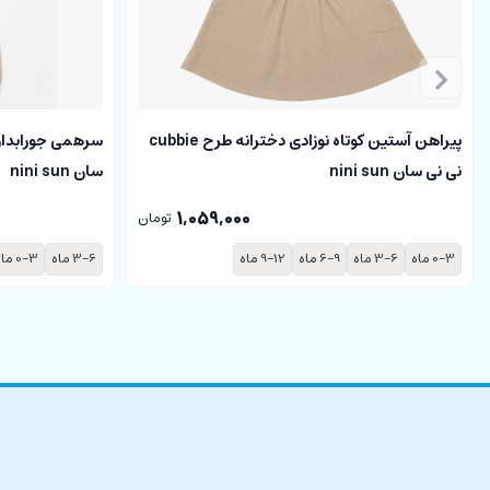
پیراهن آستین کوتاه نوزادی دخترانه طرح cubbie
نی نی سان nini sun
سان nini sun
1,059,000
تومان
0-3 ماه
3-6 ماه
6-9 ماه
9-12 ماه
3-6 ماه
0-3 ماه