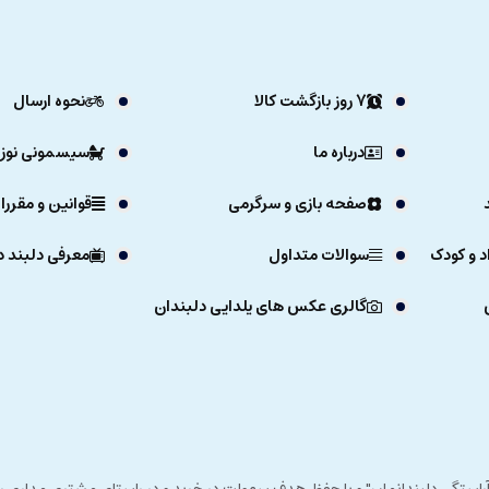
7 روز بازگشت کالا
نحوه ارسال
درباره ما
سیسمونی نوزا
صفحه بازی و سرگرمی
قوانین و مقررا
د و کودک
سوالات متداول
معرفی دلبند د
گالری عکس های یلدایی دلبندان
ی خداوند در زمستان 1392 و با شعار "آرزوی دلبند آراستگی دلبندانمان" و با حفظ هدف سهولت در خرید و در