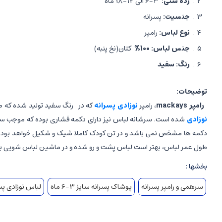
رده سنی:
3-6 الی 12-18 ماه
جنسیت:
پسرانه
نوع لباس:
رامپر
جنس لباس: 100%
کتان(نخ پنبه)
رنگ: سفید
توضیحات:
رامپر mackays
، رامپر
نوزادی پسرانه
که در رنگ سفید تولید شده که طر
نوزادی
شده است. سرشانه لباس نیز دارای دکمه فشاری بوده که موجب سهول
دکمه ها مشخص نمی باشد و در تن کودک کاملا شیک و شکیل خواهد بود.جنس این محصول 100 درصد کتان بوده و با پوست
طول عمر لباس، بهتر است لباس پشت و رو شده و در ماشین لباس شویی با دمای 30 درجه سانتی گراد ش
بخشها :
سرهمی و رامپر پسرانه
پوشاک پسرانه سایز 3-6 ماه
لباس نوزادی پس