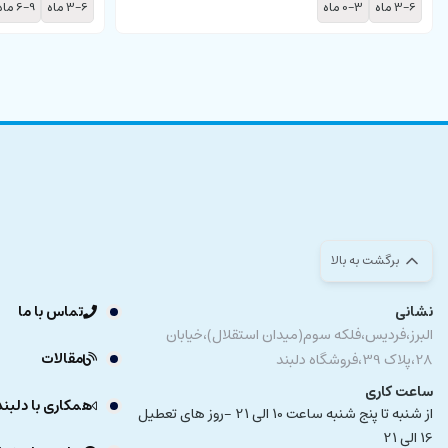
3-6 ماه
0-3 ماه
3-6 ماه
6-9 ماه
برگشت به بالا
نشانی
تماس با ما
البرز،فردیس،فلکه سوم(میدان استقلال)،خیابان
مقالات
28،پلاک 39،فروشگاه دلبند
ساعت کاری
همکاری با دلبند
از شنبه تا پنج شنبه ساعت 10 الی 21 -روز های تعطیل
16 الی 21