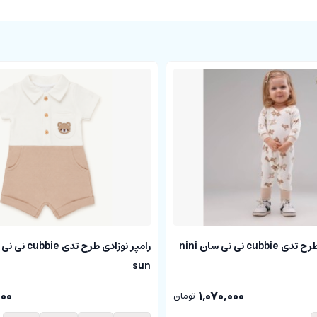
سرهمی نوزادی طرح تدی cubbie نی نی سان nini
sun
000
1,070,000
تومان