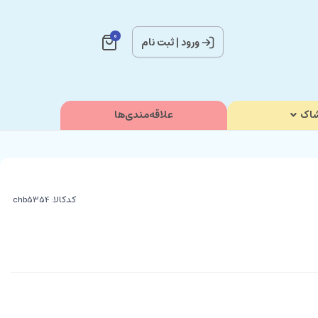
0
ورود
|
ثبت نام
اک
علاقه‌مندی‌ها
کدکالا: