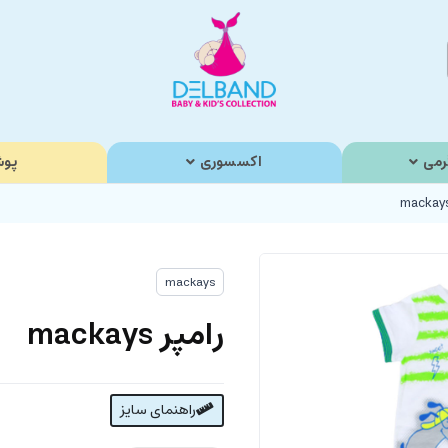
رمی
اکسسوری
پوش
mackays
رامپر mackays
راهنمای سایز