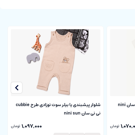
رامپر نوزادی طرح تدی cubbie نی نی سان nini
شلوار پیشبندی یا بیلر سوت نوزادی طرح cubbie
ش
نی نی سان nini sun
نی
1,097,000
1,070,
تومان
تومان