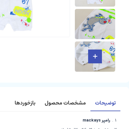
توضیحات
مشخصات محصول
بازخوردها
رامپر mackays