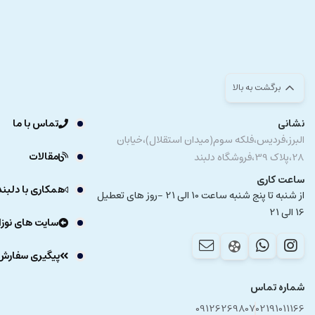
برگشت به بالا
نشانی
تماس با ما
البرز،فردیس،فلکه سوم(میدان استقلال)،خیابان
مقالات
28،پلاک 39،فروشگاه دلبند
ساعت کاری
همکاری با دلبند
از شنبه تا پنج شنبه ساعت 10 الی 21 -روز های تعطیل
16 الی 21
سایت های نوزا
پیگیری سفارش
شماره تماس
09126269807
02191011166