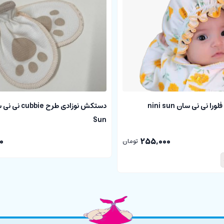
ا نی نی سان nini sun
Sun
0
255,000
تومان