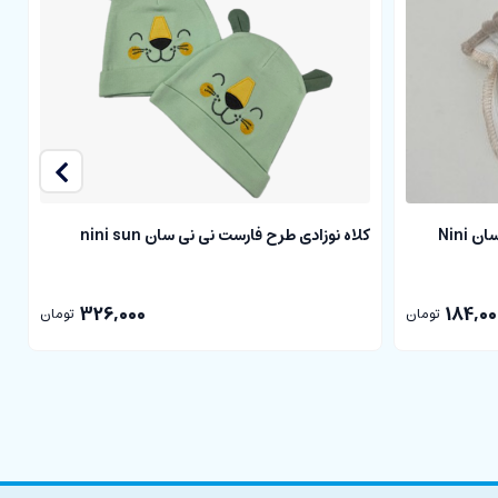
دستکش نوزادی طرح cubbie نی نی سان Nini
کلاه نوزادی طرح فارست نی نی سان nini sun
ک
326,000
184,00
تومان
تومان