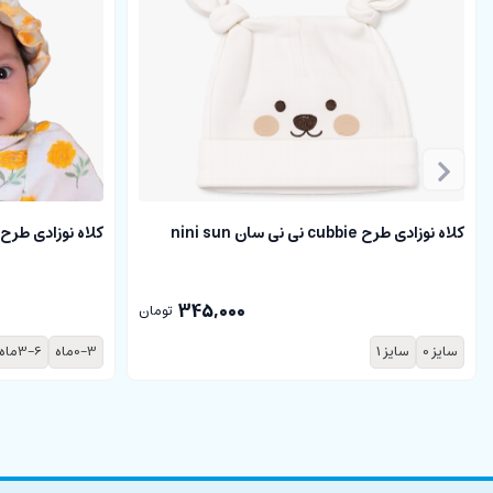
کلاه نوزادی طرح cubbie نی نی سان nini sun
کلاه نوزادی طرح فلور
345,000
تومان
سایز 0
سایز 1
0-3ماه
3-6ماه