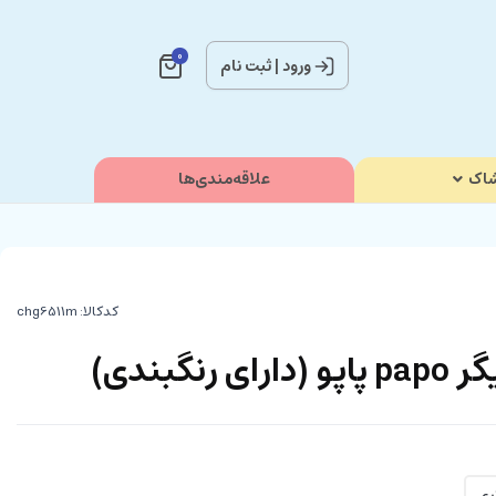
0
ورود
|
ثبت نام
اک
علاقه‌مندی‌ها
کدکالا:
نگبندی)
ری