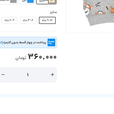
سایز
9-12 ماه
3-6 ماه
6-9 ماه
|
پرداخت در چهار قسط بدون کارمزد
ام
360,000
تومان