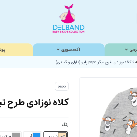
رمی
اکسسوری
پوش
ه
کلاه نوزادی طرح تیگر papo پاپو (دارای رنگبندی)
papo
کلاه نوزادی طرح تیگر papo پاپو (دارای ر
رنگ
شیری
آبی
خاکست