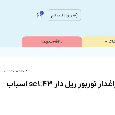
0
ورود
|
ثبت نام
اک
علاقه‌مندی‌ها
کدکالا:
قطار موزیکال و چراغدار توربور ریل دار sc1:43 اسباب