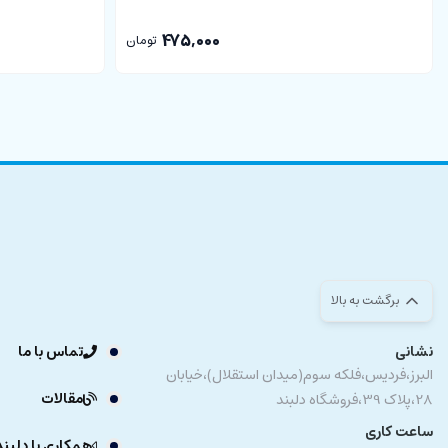
475,000
تومان
برگشت به بالا
نشانی
تماس با ما
البرز،فردیس،فلکه سوم(میدان استقلال)،خیابان
مقالات
28،پلاک 39،فروشگاه دلبند
ساعت کاری
همکاری با دلبند