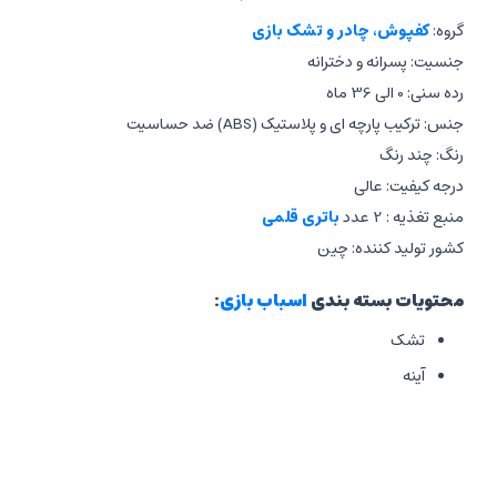
گروه:
کفپوش، چادر و تشک بازی
جنسیت: پسرانه و دخترانه
رده سنی: 0 الی 36 ماه
جنس: ترکیب پارچه ای و پلاستیک (ABS) ضد حساسیت
رنگ: چند رنگ
درجه کیفیت: عالی
منبع تغذیه : 2 عدد
باتری قلمی
کشور تولید کننده: چین
محتویات بسته بندی
اسباب بازی
:
تشک
آینه
4 آویز با طرح حیوانات
پیانو
ستون آویز هلالی