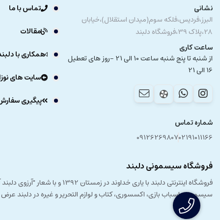
نشانی
تماس با ما
البرز،فردیس،فلکه سوم(میدان استقلال)،خیابان
اهداف آموزشی
اسباب بازی های نوزاد
:
مقالات
28،پلاک 39،فروشگاه دلبند
تقویت مهارت های حرکتی کودک
ساعت کاری
همکاری با دلبند
افزایش توانایی نگه داشتن
از شنبه تا پنج شنبه ساعت 10 الی 21 -روز های تعطیل
16 الی 21
تقویت حس لامسه
سایت های نوزا
بهبود مهارت های تصویری کودک
پیگیری سفارش
تقویت مهارت های شنیداری
برانگیختن حس کنجکاوی کودک
شماره تماس
تقویت بینایی کودک
09126269807
02191011166
پرورش خلاقیت کودک
آشنایی با اشکال مختلف
فروشگاه سیسمونی دلبند
آشنایی با رنگ های مختلف
فروشگاه اینترنتی دلبند با یار
سیسمونی، اسباب بازی، اکسسوری، کتاب و لوازم التحریر و غیره در دلبند عرض
شکوفایی استعدادهای کودک
بهبود عملکرد و تقویت ذهن و تفکر کودک