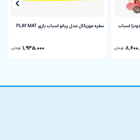
ر و دودزا اسباب
سفره موزیکال مدل پیانو اسباب بازی PLAY MAT
ت
سو
1,935,000
8,600,
تومان
تومان