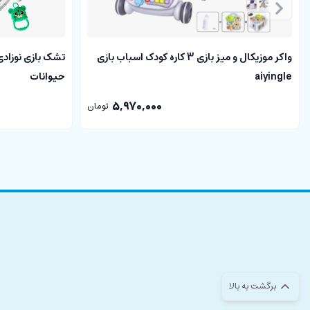
دارای آینه
دارای آویزهایی با طرح حیوانات
دارای ستون هلالی برای آویزان کردن آویزها بر روی تشک
واکر موزیکال و میز بازی 3 کاره کودک اسباب بازی
تشک بازی نوزادی 
aiyingle
حیوانات
دارای بسته بندی
5,970,000
تومان
مشخصات
پیانو موزیکال
:
قابلیت اتصال به تشک بازی یا جدا شدن از آن
موزیکال
چراغدار
دارای 4 کلید نت های پیانو
دارای موزیک های مختلف
دارای دکمه برای تغییر مود کلیدهای پیانو
باتری خور
برگشت به بالا
دارای دکمه خاموش و روشن