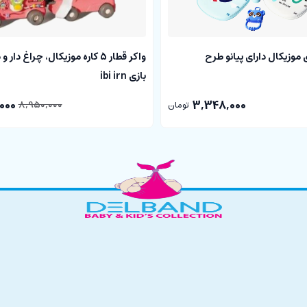
موزیکال دارای پیانو طرح
واکر قطار 5 کاره موزیکال، چراغ دا
بازی ibi irn
000
3,348,000
8,950,000
تومان