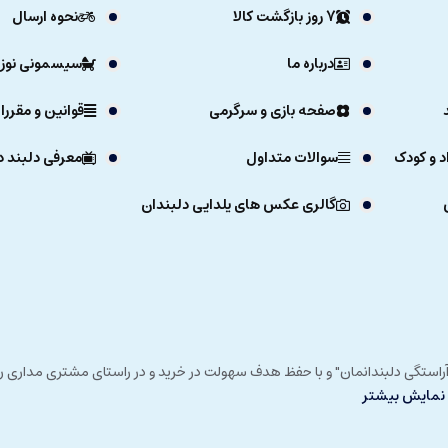
7 روز بازگشت کالا
نحوه ارسال
درباره ما
سیسمونی نوزا
صفحه بازی و سرگرمی
قوانین و مقررا
د و کودک
سوالات متداول
معرفی دلبند د
گالری عکس های یلدایی دلبندان
ی خداوند در زمستان 1392 و با شعار "آرزوی دلبند آراستگی دلبندانمان" و با حفظ هدف سهولت در خرید و در
نمایش بیشتر