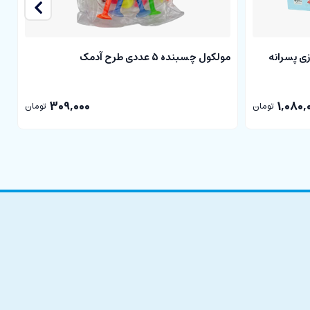
سباب بازی پسرانه
مولکول چسبنده 5 عددی طرح آدمک
کا
309,000
1,080,
تومان
تومان