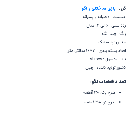
گروه :
بازی ساختنی و لگو
جنسیت : دخترانه و پسرانه
رده سنی : 6 الی 12 سال
رنگ : چند رنگ
جنس : پلاستیک
ابعاد بسته بندی :12*16 سانتی متر
برند محصول : sl toys
کشور تولید کننده : چین
تعداد قطعات لگو:
طرح یک: 38 قطعه
طرح دو: 35 قطعه
طرح سه: 39 قطعه
طرح چهار: 39 قطعه
طرح پنج: 34 قطعه