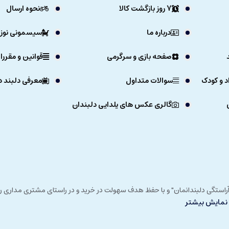
7 روز بازگشت کالا
نحوه ارسال
درباره ما
سیسمونی نوزا
. اعتماد به نفس کودک و عزت نفسش نیز با انجام این بازی بهبود پیدا خواهد کر
صفحه بازی و سرگرمی
قوانین و مقررا
د و کودک
سوالات متداول
معرفی دلبند د
 به کار خواهد آمد. درک مفهوم نظم و ترتیب، افزایش ادراک ذهنی و تقویت انعطا
گالری عکس های یلدایی دلبندان
قصه سازی کودک را پر و بال بخشد و کودک شما را خلاق بار آورد.
بیت شخصیت کودک اهمیت زیادی داشته باشد پس هنگام انتخاب و خرید اسباب باز
برای دلبند زیبایتان تهیه کنید و از مزایای آموزشی آن بهره ببرید.
ه سال خارج کنید چرا که خطر بلعیدن قطعات وجود دارد.
ی خداوند در زمستان 1392 و با شعار "آرزوی دلبند آراستگی دلبندانمان" و با حفظ هدف سهولت در خرید و در
نمایش بیشتر
ت متفاوت باشد.