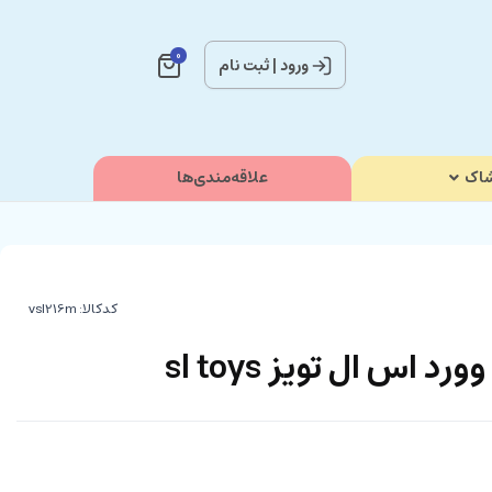
0
ورود
|
ثبت نام
اک
علاقه‌مندی‌ها
کدکالا:
اس ال تویز sl toys