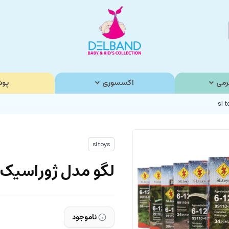
رمی
اکسسوری
پوش
sl toys
لگو مدل ژوراسیک وورد 
ناموجود