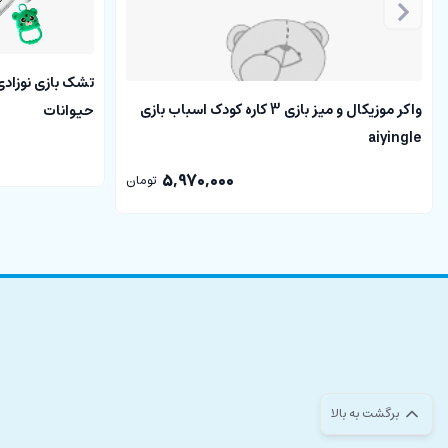
تقویت مهارت های شنیداری
برانگیختن حس کنجکاوی کودک
تقویت بینایی کودک
تشک بازی نوزادی 
پرورش خلاقیت کودک
واکر موزیکال و میز بازی 3 کاره کودک اسباب بازی
حیوانات
آشنایی با نت های مختلف
aiyingle
آشنایی با رنگ های مختلف
5,970,000
تومان
شکوفایی استعدادهای کودک
بهبود عملکرد و تقویت ذهن و تفکر کودک
هماهنگی دست و چشم
نحوه کار
سفره موزیکال
:
این سفره دارای ابعاد بزرگ است و برای نوزاد و کودک مناسب می باشد. سفره م
از قرار دادن باتری ها در جای خود می توانید با استفاده از دکمه آن و آف، آن را
برگشت به بالا
با فشردن دکمه های کیبورد پیانو بر روی سفره، نت های مختلف پخش می ش
دایناسور پلی می گردد. کودک می تواند با دست و یا با پا بر روی سفره موزیکال ر