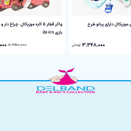
موزیکال دارای پیانو طرح
واکر قطار 5 کاره موزیکال، چراغ دا
بازی ibi irn
000
3,348,000
8,950,000
تومان
وزیکال دارای باکس پلاستیکی به رنگ زرد است که باتری خور می باشد و با باز کردن 
 روشن کنید.
ود و کودک دلبندتان می تواند موسیقی بنوازد. با فشردن تصویر هر دایناسور 
اه برود و موسیقی بنوازد.