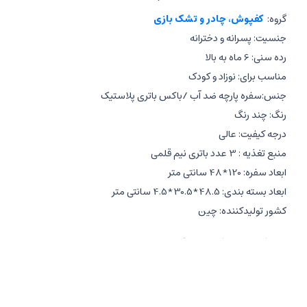
گروه:
کفپوش، چادر و تشک بازی
جنسیت: پسرانه و دخترانه
رده سنی: 6 ماه به بالا
مناسب برای: نوزاد و کودک
جنس:سفره پارچه ضد آب /باکس باتری پلاستیک
رنگ: چند رنگ
درجه کیفیت: عالی
منبع تغذیه : 3 عدد باتری نیم قلمی
ابعاد سفره: 120*48 سانتی متر
ابعاد بسته بندی: 48.5*30.5*4.5 سانتی متر
کشور تولیدکننده: چین
مشخصات
سفره
موزیکال
:
باتری خور
موزیکال