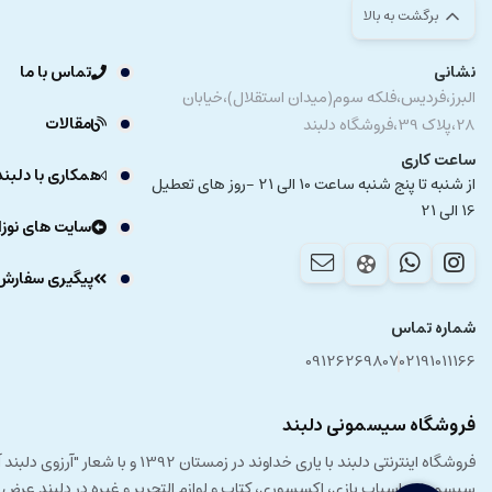
برگشت به بالا
نشانی
تماس با ما
البرز،فردیس،فلکه سوم(میدان استقلال)،خیابان
مقالات
28،پلاک 39،فروشگاه دلبند
ساعت کاری
همکاری با دلبند
از شنبه تا پنج شنبه ساعت 10 الی 21 -روز های تعطیل
16 الی 21
سایت های نوزا
پیگیری سفارش
شماره تماس
09126269807
02191011166
فروشگاه سیسمونی دلبند
فروشگاه اینترنتی دلبند با یار
سیسمونی، اسباب بازی، اکسسوری، کتاب و لوازم التحریر و غیره در دلبند عرض