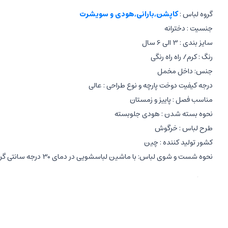
گروه لباس :
کاپشن,بارانی,هودی و سویشرت
جنسیت : دخترانه
سایز بندی : 3 الی 6 سال
رنگ : کرم/ راه راه رنگی
جنس: داخل مخمل
درجه کیفیت دوخت پارچه و نوع طراحی : عالی
مناسب فصل : پاییز و زمستان
نحوه بسته شدن : هودی جلوبسته
طرح لباس : خرگوش
کشور تولید کننده : چین
نحوه شست و شوی لباس: با ماشین لباسشویی در دمای 30 درجه سانتی گراد
مشخصات هودی:
دخترانه
راه راه رنگی