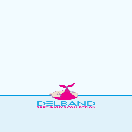
می باشد. این هودی
دارای کلاه
با
لبه برگردان
بوده، و
سرآستین
و
قس
ست.
 شده و با پوست حساس دلبندان شما کاملاً سازگار می باشد و گرمای مورد نیاز ر
اینترنتی دلبند
به فروش می رسد.
یز / رنگ در پایین عنوان محصول کلیک کنید.
ت متفاوت باشد.