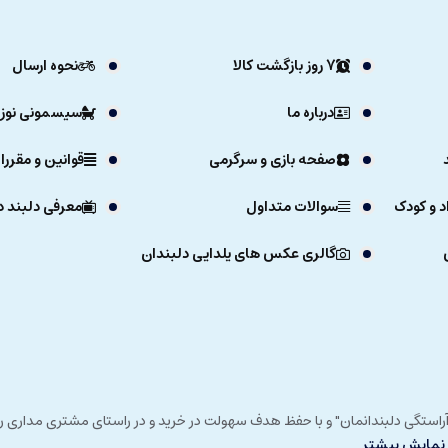
7 روز بازگشت کالا
نحوه ارسال
درباره ما
سیسمونی نوزا
صفحه بازی و سرگرمی
قوانین و مقررا
د و کودک
سوالات متداول
معرفی دلبند د
گالری عکس های یلدایی دلبندان
ی خداوند در زمستان 1392 و با شعار "آرزوی دلبند آراستگی دلبندانمان" و با حفظ هدف سهولت در خرید و در
نمایش بیشتر