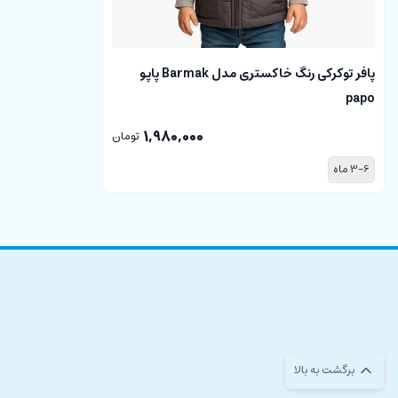
دارای جنس مناسب کودک
سبک و راحت
مطابق با مد روز
پافر توکرکی رنگ خاکستری مدل Barmak پاپو
پوشیدن و درآوردن راحت
papo
1,980,000
تومان
هودی داخل مخمل دخترانه طرح گلدوزی شده خرگوش
3-6 ماه
هودی دخترانه به رنگ
صورتی پررنگ
با
طرح چاپی و گلدوزی شده خرگوش
قسمت پایین
لباس
کشباف
کار شده است که همین امر باعث می شود لباس د
علاوه بر طرح کلمات انگلیسی بر روی لباس، روی آستین هم کلمات انگلیسی
و گرمای مورد نیاز را برای دلبندان شما در روزهای سرد سال فراهم می نماید.
هودی داخل مخمل دخترانه طرح گلدوزی شده خرگوش با بهترین قیم
جهت اطلاع از اندازه دقیق هر سایز و انتخاب راحت تر روی راهنمای سا
با توجه به تفاوت کیفیت نمایشگرهای موبایل و کامپیوتر، رنگ محصولات ممکن است تا 10 درصد با واقعی
برگشت به بالا