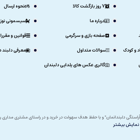
7 روز بازگشت کالا
نحوه ارسال
درباره ما
سیسمونی نوزا
صفحه بازی و سرگرمی
قوانین و مقررا
د و کودک
سوالات متداول
معرفی دلبند د
گالری عکس های یلدایی دلبندان
ی خداوند در زمستان 1392 و با شعار "آرزوی دلبند آراستگی دلبندانمان" و با حفظ هدف سهولت در خرید و در
نمایش بیشتر