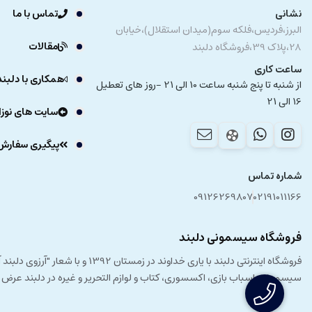
نشانی
تماس با ما
البرز،فردیس،فلکه سوم(میدان استقلال)،خیابان
مقالات
28،پلاک 39،فروشگاه دلبند
ساعت کاری
همکاری با دلبند
از شنبه تا پنج شنبه ساعت 10 الی 21 -روز های تعطیل
16 الی 21
سایت های نوزا
پیگیری سفارش
شماره تماس
09126269807
02191011166
فروشگاه سیسمونی دلبند
فروشگاه اینترنتی دلبند با یار
سیسمونی، اسباب بازی، اکسسوری، کتاب و لوازم التحریر و غیره در دلبند عرض