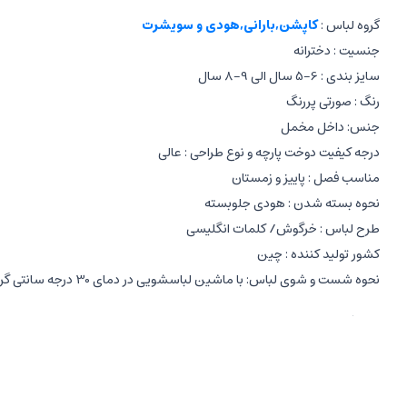
گروه لباس :
کاپشن,بارانی,هودی و سویشرت
جنسیت : دخترانه
سایز بندی : 6-5 سال الی 9-8 سال
رنگ : صورتی پررنگ
جنس: داخل مخمل
درجه کیفیت دوخت پارچه و نوع طراحی : عالی
مناسب فصل : پاییز و زمستان
نحوه بسته شدن : هودی جلوبسته
طرح لباس : خرگوش/ کلمات انگلیسی
کشور تولید کننده : چین
نحوه شست و شوی لباس: با ماشین لباسشویی در دمای 30 درجه سانتی گراد
مشخصات هودی:
دخترانه
آستین بلند