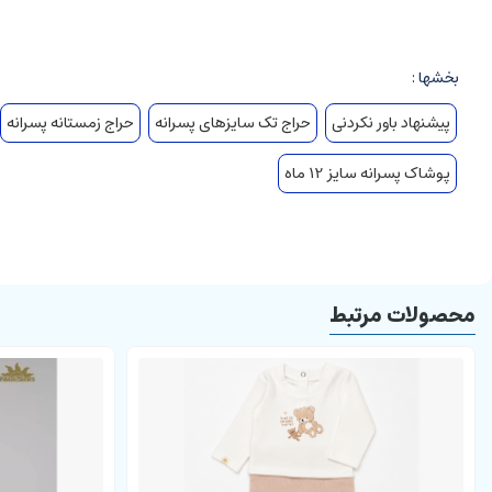
مدل یقه برگردان
دارای کلاه
جدا نشدن کلاه از هودی
بخشها :
جنس نخ پنبه
پیشنهاد باور نکردنی
حراج تک سایزهای پسرانه
حراج زمستانه پسرانه
طرح چریکی
پوشاک پسرانه سایز 12 ماه
آستین دارای تکه دوزی مشکی رنگ
سرآستین کشبافت
پایین لباس کشبافت
پایین لباس دارای تکه دوزی سفید رنگ
محصولات مرتبط
جلوی هودی دارای طرح دزدان دریایی برجسته
رنگ کلاه مشکی
مشخصات شلوار ال سی:
کمرکش