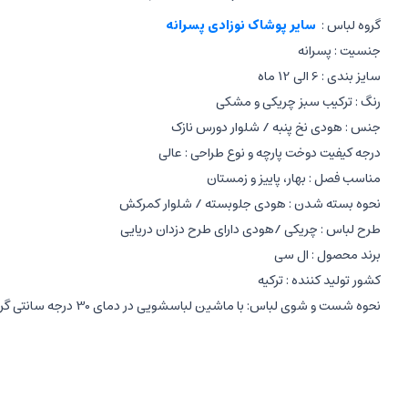
گروه لباس :
سایر پوشاک نوزادی پسرانه
جنسیت : پسرانه
سایز بندی : 6 الی 12 ماه
رنگ : ترکیب سبز چریکی و مشکی
جنس : هودی نخ پنبه / شلوار دورس نازک
درجه کیفیت دوخت پارچه و نوع طراحی : عالی
مناسب فصل : بهار، پاییز و زمستان
نحوه بسته شدن : هودی جلوبسته / شلوار کمرکش
طرح لباس : چریکی /هودی دارای طرح دزدان دریایی
برند محصول : ال سی
کشور تولید کننده : ترکیه
نحوه شست و شوی لباس: با ماشین لباسشویی در دمای 30 درجه سانتی گراد به صورت پشت و رو شده
مشخصات هودی
ال سی
:
آستین بلند