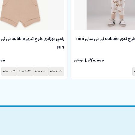
سرهمی نوزادی طرح تدی cubbie نی نی سان nini
sun
000
1,070,000
تومان
3-6 ماه
6-9 ماه
9-12 ماه
0-3 ماه