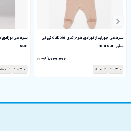
جنس داخل دورس نازک
دم پای شلوار دارای کشبافت
دم پا پاکتی
پاکتی دم پا دارای قابلیت باز شدن
سرهمی جورابدار نوزادی طرح تدی cubbie نی نی
ست با هودی
سان nini sun
sun
قسمت کشبافت مشکی رنگ
طرح چریکی
1,000,000
تومان
3-6 ماه
0-3 ماه
3-6 ماه
6-9 ماه
ویژگی های
هودی و شلوار
پسرانه:
مناسب برای داخل و بیرون از منزل
مناسب فصل های سرد
دارای استایل زیبا
دارای جنس مناسب کودک
سبک و راحت