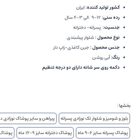
کشور تولید کننده:
ایران
رده سنی:
12-9 الی 3-4 سال
جنسیت:
پسرانه- دخترانه
نوع
محصول
:
شلوار پیشبندی
جنس
محصول
:
جین کاغذی-زاپ دار
رنگ:
آبی روشن
دکمه روی سر شانه دارای دو درجه تنظیم
بخشها :
بلوز و شومیز و شلوار تک نوزادی پسرانه
پیراهن و سایر پوشاک نوزادی دخ
پوشاک پسرانه سایز 6-9 ماه
پوشاک دخترانه سایز 9-12 ماه
پوشاک پسرا