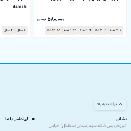
Bamshi
580,000
تومان
3-0 ماه
3-6 ماه
6-9 ماه
9-12 ماه
12-18 ماه
2 سال
4 سال
برگشت به بالا
نشانی
تماس با ما
البرز،فردیس،فلکه سوم(میدان استقلال)،خیابان