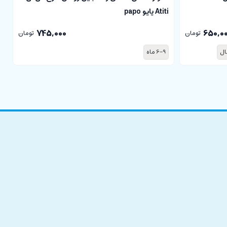
Atiti پاپو papo
o
745,000
650,0
تومان
تومان
6-9 ماه