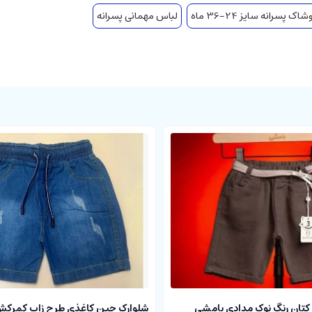
شاک پسرانه سایز 24-36 ماه
لباس مهمانی پسرانه
تان رنگ نوک مدادی بامشی
شلوارک جین کاغذی طرح زاپ کمرکش a cha