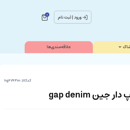
0
ورود
|
ثبت نام
اک
علاقه‌مندی‌ها
کدکالا:
جین gap denim