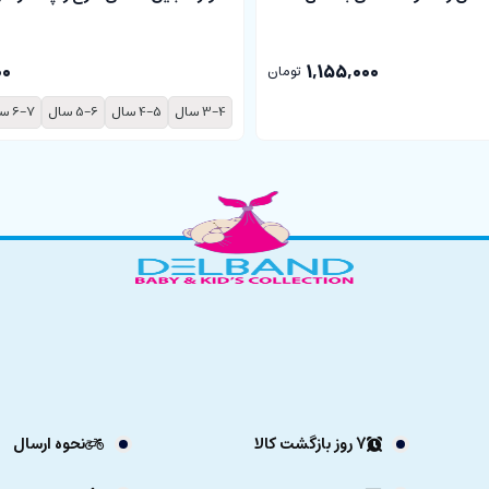
00
1,155,000
تومان
3-4 سال
4-5 سال
5-6 سال
6-7 سال
7 روز بازگشت کالا
نحوه ارسال