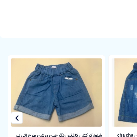
ch
شلوارک کتان کاغذی رنگ جین روشن طرح آتی تی