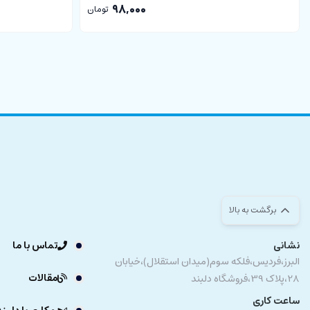
98,000
تومان
برگشت به بالا
نشانی
تماس با ما
البرز،فردیس،فلکه سوم(میدان استقلال)،خیابان
مقالات
28،پلاک 39،فروشگاه دلبند
ساعت کاری