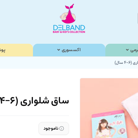
رمی
اکسسوری
پوش
4 سال)
ساق شلواری (6-4 سال)
ناموجود