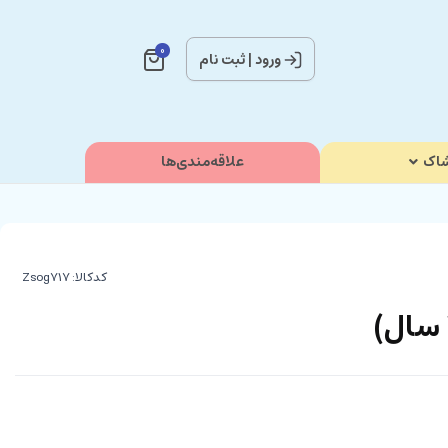
0
ورود
|
ثبت نام
اک
علاقه‌مندی‌ها
کدکالا: