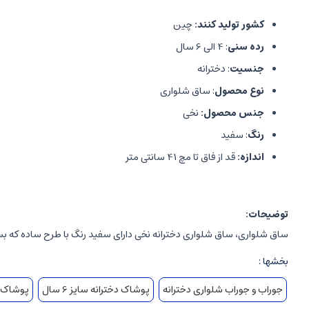
کشور تولید کنند:
چین
رده سنی
: 4 الی 6 سال
جنسیت
: دخترانه
نوع محصول
: ساق شلواری
جنس محصول:
نخی
رنگ
: سفید
اندازه:
قد از فاق تا مچ 41 سانتی متر
توضیحات:
ساق شلواری، ساق شلواری دخترانه نخی دارای سفید رنگ با طرح ساده که بسیار نرم و لطیف با کشسانی بالا
بخشها :
جوراب و جوراب شلواری دخترانه
پوشاک دخترانه سایز 6 سال
پوشاک دخت