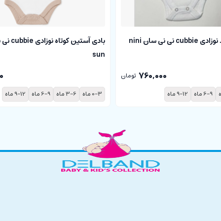
بادی آستین بلند نوزادی cubbie نی نی سان nini
sun
0
760,000
تومان
6-9 ماه
9-12 ماه
0-3 ماه
3-6 ماه
6-9 ماه
9-12 ماه