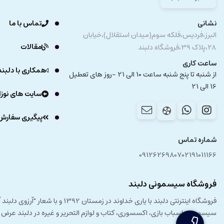
دو تکه
نشانی
تماس با ما
رنگ زمینه شیری و نسکافه ای مایل طوسی
البرز،فردیس،فلکه سوم(میدان استقلال)،خیابان
مقالات
28،پلاک 39،فروشگاه دلبند
مشخصات شلوار نوزادی :
ساعت کاری
همکاری با دلبند
از شنبه تا پنج شنبه ساعت 10 الی 21 -روز های تعطیل
ساده
16 الی 21
سایت های نوزا
رنگ نسکافه ای مایل به طوسی
پشت شلوار دارای تکه دوزی
پیگیری سفارش
دم پا کشبافت
شماره تماس
کمرکش
09126269807
02191011166
مشخصات بلوز آستین کوتاه نوزادی :
فروشگاه سیسمونی دلبند
یقه فرشته
فروشگاه اینترنتی دلبند با یار
آستین کوتاه
سیسمونی، اسباب بازی، اکسسوری، کتاب و لوازم التحریر و غیره در دلبند عرض
جلوبسته