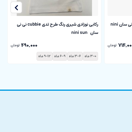
بادی آستین کوتاه نوزادی cubbie نی نی سان nini
رکابی نوزادی شیری رنگ طرح تدی cubbie نی نی
سان nini sun
سا
490,000
714,00
تومان
تومان
3-0 ماه
3-6 ماه
6-9 ماه
9-12 ماه