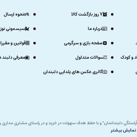
7 روز بازگشت کالا
نحوه ارسال
درباره ما
سیسمونی نوزا
صفحه بازی و سرگرمی
قوانین و مقررا
د و کودک
سوالات متداول
معرفی دلبند د
گالری عکس های یلدایی دلبندان
ی خداوند در زمستان 1392 و با شعار "آرزوی دلبند آراستگی دلبندانمان" و با حفظ هدف سهولت در خرید و در
نمایش بیشتر