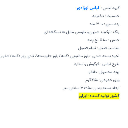
گروه لباس :
لباس نوزادی
جنسیت : دخترانه
رده سنی : 0-3 ماه
رنگ : ترکیب شیری و طوسی مایل به نسکافه ای
جنس : 100% نخ پنبه
مناسب فصل : تمام فصول
نحوه بسته شدن : بلوز مانتویی دکمه/بلوز جلوبسته/ بادی زیر دکمه/شلو
طرح لباس : خرگوش و ستاره
برند محصول : دانالو
وزن حدودی: 650 گرم
ابعاد بسته بندی: 50*31 سانتی متر
کشور تولید کننده: ایران
نحوه شست و شوی لباس: با ماشین لباسشویی در دمای 30 درجه سانتی گراد به صورت پشت و رو شده
اجرای ست نوزادی بیمارستانی:
بلوز مانتویی آستین بلند جلو دکمه