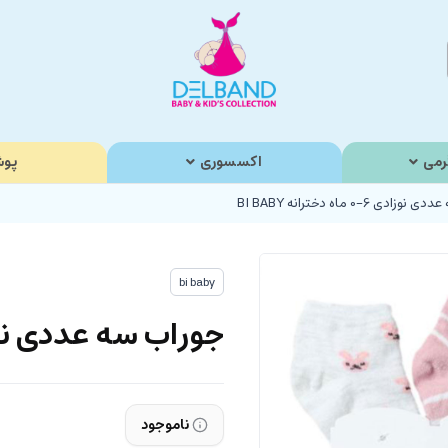
رمی
اکسسوری
پوش
دی 6-0 ماه دخترانه BI BABY
bi baby
جوراب سه عددی نوزادی 6-0 ماه دختر
ناموجود