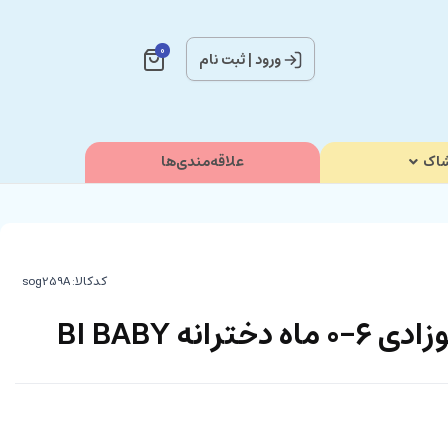
0
ورود
|
ثبت نام
اک
علاقه‌مندی‌ها
کدکالا:
انه BI BABY