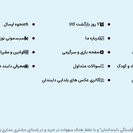
7 روز بازگشت کالا
نحوه ارسال
درباره ما
سیسمونی نوزا
صفحه بازی و سرگرمی
قوانین و مقررا
د و کودک
سوالات متداول
معرفی دلبند د
گالری عکس های یلدایی دلبندان
ی خداوند در زمستان 1392 و با شعار "آرزوی دلبند آراستگی دلبندانمان" و با حفظ هدف سهولت در خرید و در