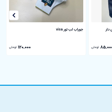
 دار
جوراب لب تور visa
ج
120,000
85,00
تومان
تومان