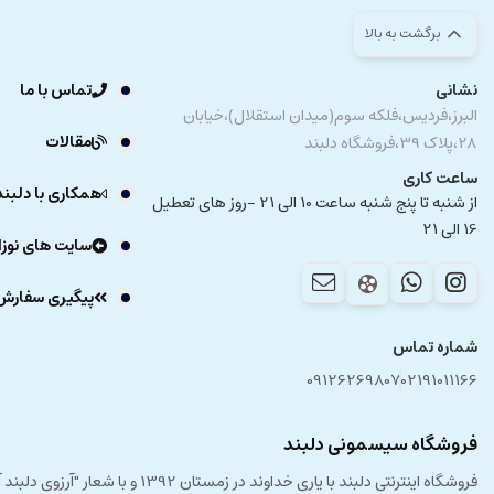
برگشت به بالا
نشانی
تماس با ما
البرز،فردیس،فلکه سوم(میدان استقلال)،خیابان
مقالات
28،پلاک 39،فروشگاه دلبند
ساعت کاری
همکاری با دلبند
از شنبه تا پنج شنبه ساعت 10 الی 21 -روز های تعطیل
16 الی 21
سایت های نوزا
پیگیری سفارش
شماره تماس
09126269807
02191011166
فروشگاه سیسمونی دلبند
فروشگاه اینترنتی دلبند با یار