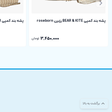
کیسه آب گرم یکی از کاربردی ترین وسایل در سیسمونی نوزاد و وسایل مراقبت
کیسه های آب گرم گرمای متبوعی را ایجاد می کنند و این گرما می تواند اسپا
پشه بند کمپی BEAR & KITE رزبرن roseborn
پشه بند کمپی TEDDY BEAR رزبرن roseborn
فروشگاه اینترنتی دلبند
با عرضه انواع
لوازم سیسمونی
و لوازم مراقبتی با 
3,450,000
با توجه به تفاوت کیفیت نمایشگرهای موبایل و کامپیوتر، رنگ محصولات ممکن است تا 10 درصد با واقعی
تومان
برگشت به بالا