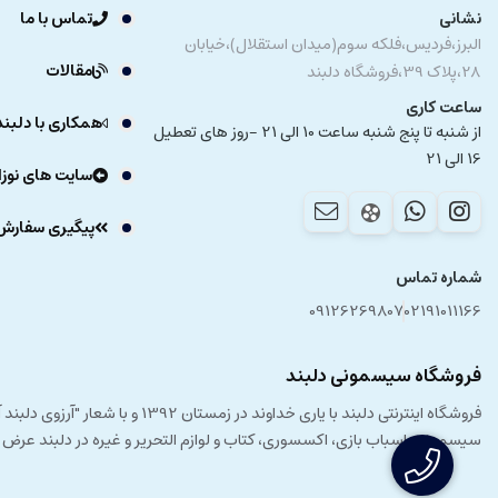
نشانی
تماس با ما
البرز،فردیس،فلکه سوم(میدان استقلال)،خیابان
مقالات
28،پلاک 39،فروشگاه دلبند
ساعت کاری
همکاری با دلبند
از شنبه تا پنج شنبه ساعت 10 الی 21 -روز های تعطیل
16 الی 21
سایت های نوزا
پیگیری سفارش
شماره تماس
09126269807
02191011166
فروشگاه سیسمونی دلبند
فروشگاه اینترنتی دلبند با یار
سیسمونی، اسباب بازی، اکسسوری، کتاب و لوازم التحریر و غیره در دلبند عرض