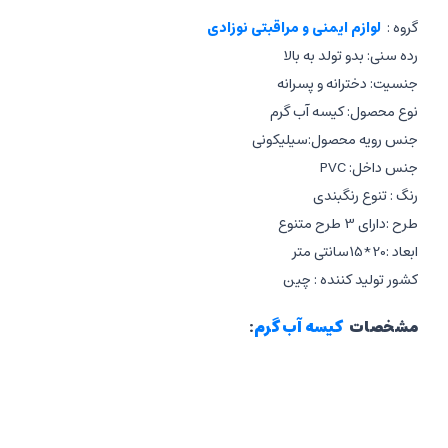
گروه :
لوازم ایمنی و مراقبتی نوزادی
رده سنی: بدو تولد به بالا
جنسیت: دخترانه و پسرانه
نوع محصول: کیسه آب گرم
جنس رویه محصول:سیلیکونی
جنس داخل: PVC
رنگ : تنوع رنگبندی
طرح :دارای 3 طرح متنوع
ابعاد :20*15سانتی متر
کشور تولید کننده : چین
مشخصات
کیسه آب گرم
:
جنس سیلیکونی
جنس داخل پی وی سی
دارای درپوش پلاستیکی محکم و بدون نشت