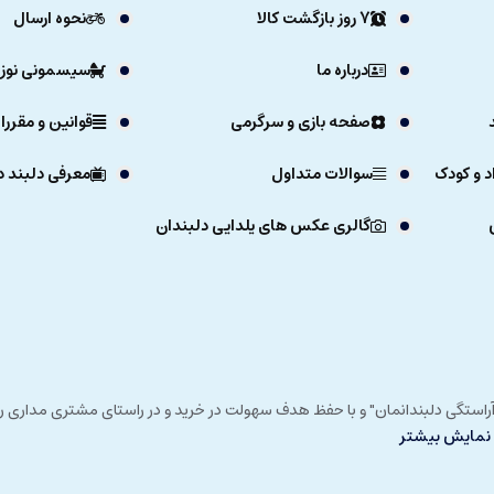
7 روز بازگشت کالا
نحوه ارسال
درباره ما
سیسمونی نوزا
صفحه بازی و سرگرمی
قوانین و مقررا
د و کودک
سوالات متداول
معرفی دلبند د
گالری عکس های یلدایی دلبندان
ی خداوند در زمستان 1392 و با شعار "آرزوی دلبند آراستگی دلبندانمان" و با حفظ هدف سهولت در خرید و در
نمایش بیشتر