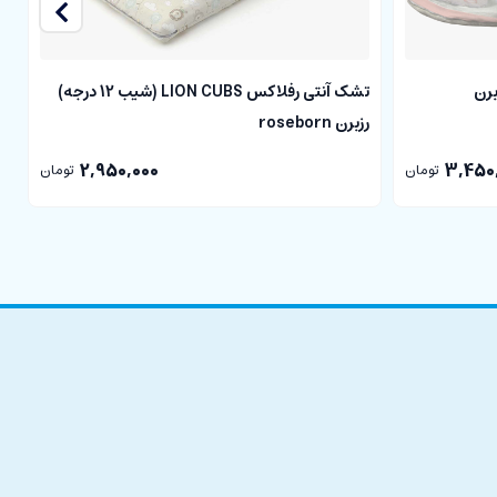
کمردرد او کمک کند.
DREAMER DAISY رزبرن
تشک آنتی رفلاکس LION CUBS (شیب 12 درجه)
رزبرن roseborn
در
 داشته است.
2,950,000
3,450
تومان
تومان