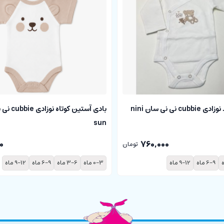
بادی آستین بلند نوزادی cubbie نی نی سان nini
sun
0
760,000
تومان
6-9 ماه
9-12 ماه
0-3 ماه
3-6 ماه
6-9 ماه
9-12 ماه