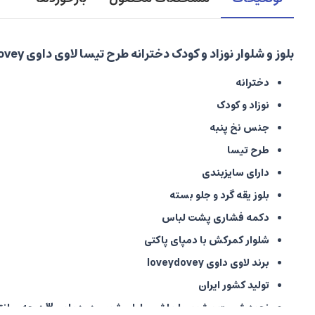
بلوز و شلوار نوزاد و کودک دخترانه طرح تیسا لاوی داوی loveydovey
دخترانه
نوزاد و کودک
جنس نخ پنبه
طرح تیسا
دارای سایزبندی
بلوز یقه گرد و جلو بسته
دکمه فشاری پشت لباس
شلوار کمرکش با دمپای پاکتی
برند لاوی داوی loveydovey
تولید کشور ایران
نحوه شست و شوی با ماشین لباسشویی در دمای 30 درجه سانتی گراد به صورت پشت و رو شده