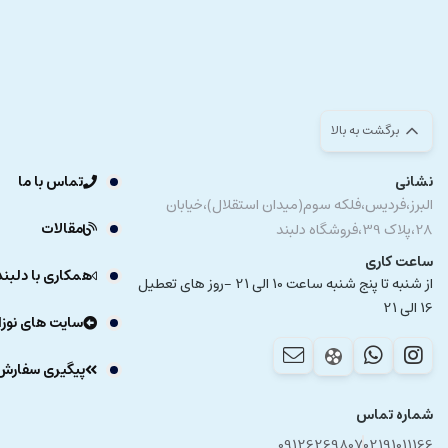
برگشت به بالا
نشانی
تماس با ما
البرز،فردیس،فلکه سوم(میدان استقلال)،خیابان
مقالات
28،پلاک 39،فروشگاه دلبند
ساعت کاری
همکاری با دلبند
از شنبه تا پنج شنبه ساعت 10 الی 21 -روز های تعطیل
16 الی 21
سایت های نوزا
پیگیری سفارش
شماره تماس
09126269807
02191011166