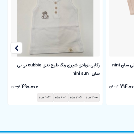
بادی آستین کوتاه نوزادی cubbie نی نی سان nini
رکابی نوزادی شیری رنگ طرح تدی cubbie نی نی
سان nini sun
سا
490,000
714,00
تومان
تومان
3-0 ماه
3-6 ماه
6-9 ماه
9-12 ماه