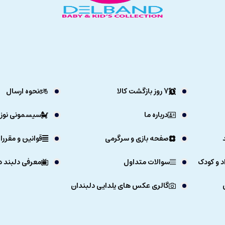
7 روز بازگشت کالا
نحوه ارسال
درباره ما
سیسمونی نوزا
صفحه بازی و سرگرمی
قوانین و مقررا
د و کودک
سوالات متداول
معرفی دلبند د
گالری عکس های یلدایی دلبندان