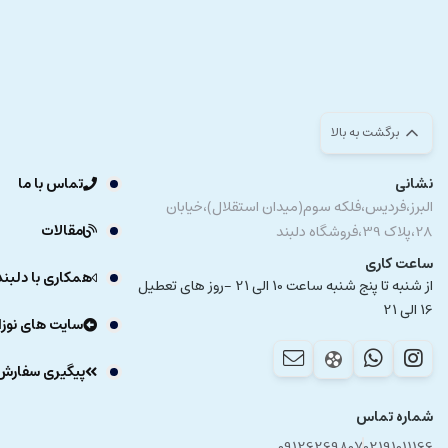
برگشت به بالا
نشانی
تماس با ما
البرز،فردیس،فلکه سوم(میدان استقلال)،خیابان
مقالات
28،پلاک 39،فروشگاه دلبند
ساعت کاری
همکاری با دلبند
از شنبه تا پنج شنبه ساعت 10 الی 21 -روز های تعطیل
16 الی 21
سایت های نوزا
پیگیری سفارش
شماره تماس
09126269807
02191011166