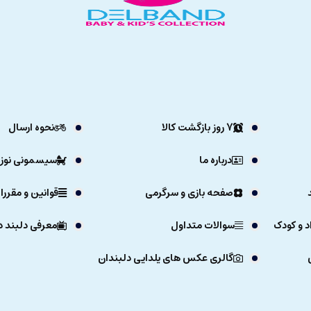
7 روز بازگشت کالا
نحوه ارسال
درباره ما
سیسمونی نوزا
صفحه بازی و سرگرمی
قوانین و مقررا
د و کودک
سوالات متداول
معرفی دلبند د
گالری عکس های یلدایی دلبندان