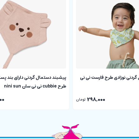
گردنی نوزادی طرح فارست نی نی
پیشبند دستمال گردنی دارای بند پست
طرح cubbie نی نی سان nini sun
00
298,000
تومان