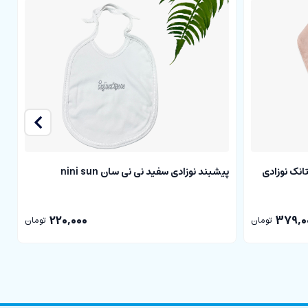
انک نوزادی
پیشبند نوزادی سفید نی نی سان nini sun
پ
220,000
379,0
تومان
تومان