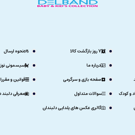
7 روز بازگشت کالا
نحوه ارسال
درباره ما
سیسمونی نوزا
صفحه بازی و سرگرمی
قوانین و مقررا
د و کودک
سوالات متداول
معرفی دلبند د
گالری عکس های یلدایی دلبندان