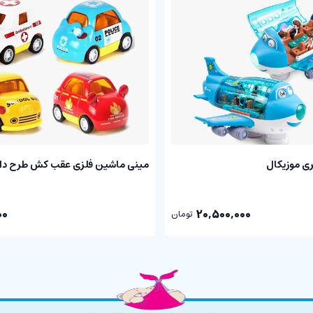
ری موزیکال
مینی ماشین فلزی عقب کش طرح دار 
00
20,500,000
تومان