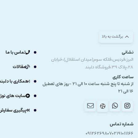
برگشت به بالا
نشانی
تماس با ما
البرز،فردیس،فلکه سوم(میدان استقلال)،خیابان
مقالات
28،پلاک 39،فروشگاه دلبند
ساعت کاری
همکاری با دلبند
از شنبه تا پنج شنبه ساعت 10 الی 21 -روز های تعطیل
16 الی 21
سایت های نوزا
پیگیری سفارش
شماره تماس
09126269807
02191011166