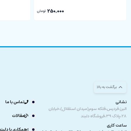
250,000
تومان
برگشت به بالا
نشانی
تماس با ما
البرز،فردیس،فلکه سوم(میدان استقلال)،خیابان
مقالات
28،پلاک 39،فروشگاه دلبند
ساعت کاری
همکاری با دلبند