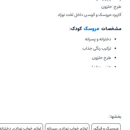
طرح: حلزون
کاربرد:عروسک و کوسن داخل تخت نوزاد
مشخصات
عروسک
کودک
:
دخترانه و پسرانه
ترکیب رنگی جذاب
طرح
حلزون
جنس مخمل
الیاف ضد حساسیت
بدون هیچ گونه دکمه و مروارید جهت حفظ سلامت فرزند شما
نرم و لطیف
کاربردی به عنوان
کوسن داخل تخت نوزاد
بخشها :
بامزه و جذاب
مناسب برای هدیه
عروسک و فیگور
لوازم خواب نوزادی پسرانه
لوازم خواب نوزادی دخترانه