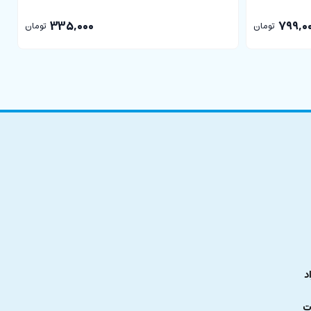
335,000
799,0
تومان
تومان
د
ت