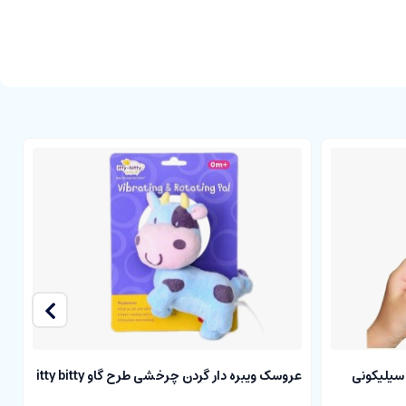
عروسک ویبره دار گردن چرخشی طرح گاو itty bitty
ع