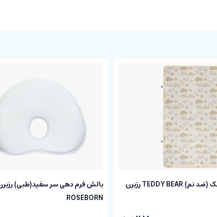
ملحفه پد دار تشک (ضد نم) TEDDY BEAR رزبرن
بالش فرم دهی سر سفید(طبی) رزبرن
ROSEBORN