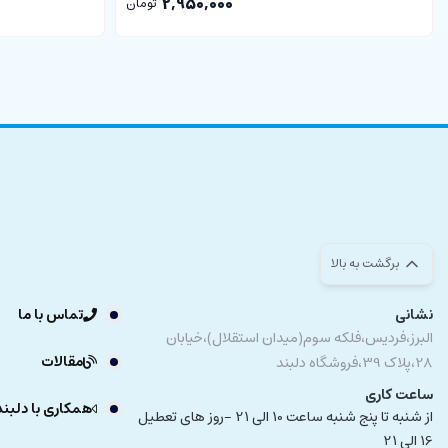
2,950,000
تومان
برگشت به بالا
نشانی
تماس با ما
البرز،فردیس،فلکه سوم(میدان استقلال)،خیابان
مقالات
28،پلاک 39،فروشگاه دلبند
ساعت کاری
همکاری با دلبند
از شنبه تا پنج شنبه ساعت 10 الی 21 -روز های تعطیل
16 الی 21