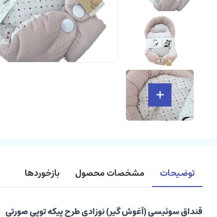
توضیحات
مشخصات محصول
بازخوردها
قنداق سوئیسی (آغوش گیر) نوزادی طرح پیکه توپی صورتی الا A