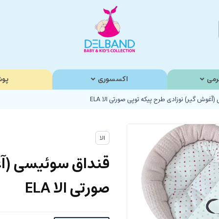
رمی
اکسسوری
پوش
آغوش گیر) نوزادی طرح پیکه توپی صورتی الا ELA
الا
قنداق سوئیسی (آغ
صورتی الا ELA