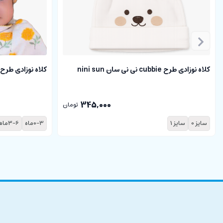
کلاه نوزادی طرح cubbie نی نی سان nini sun
کلاه نوزادی طرح فلور
345,000
تومان
سایز 0
سایز 1
0-3ماه
3-6ماه