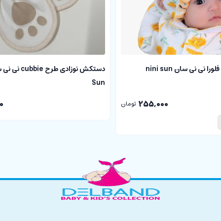
ا نی نی سان nini sun
Sun
0
255,000
تومان