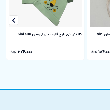
دستکش نوزادی طرح cubbie نی نی سان Nini
کلاه نوزادی طرح فارست نی نی سان nini sun
ک
326,000
184,00
تومان
تومان