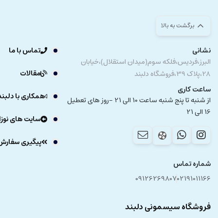
برگشت به بالا
نشانی
تماس با ما
البرز،فردیس،فلکه سوم(میدان استقلال)،خیابان
مقالات
28،پلاک 39،فروشگاه دلبند
ساعت کاری
همکاری با دلبند
از شنبه تا پنج شنبه ساعت 10 الی 21 -روز های تعطیل
16 الی 21
سایت های نوزا
پیگیری سفارش
شماره تماس
09126269807
02191011166
فروشگاه سیسمونی دلبند