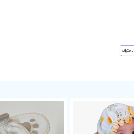
خترانه