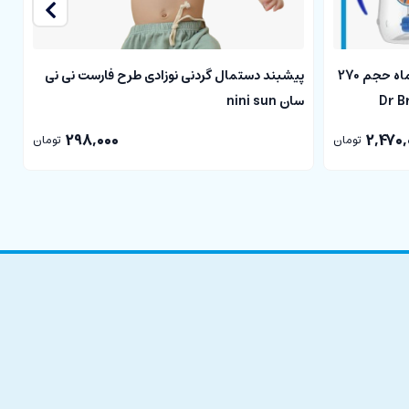
لیوان نی دار دسته دار نوزادی بالای 6ماه حجم 270
پیشبند دستمال گردنی نوزادی طرح فارست نی نی
پ
سان nini sun
طرح 
298,000
2,470,
تومان
تومان