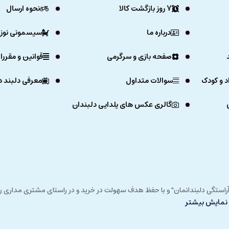
7 روز بازگشت کالا
نحوه ارسال
درباره ما
سیسمونی نوزا
صفحه بازی و سرگرمی
قوانین و مقررا
د و کودک
سوالات متداول
معرفی دلبند د
گالری عکس های یلدایی دلبندان
ی خداوند در زمستان 1392 و با شعار "آرزوی دلبند آراستگی دلبندانمان" و با حفظ هدف سهولت در خرید و در
نمایش بیشتر