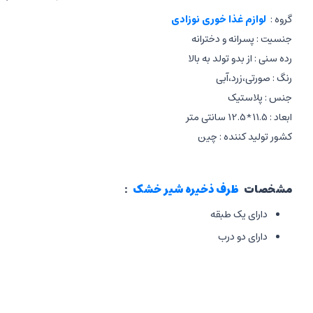
گروه :
لوازم غذا خوری نوزادی
جنسیت : پسرانه و دخترانه
رده سنی : از بدو تولد به بالا
رنگ : صورتی،زرد،آبی
جنس : پلاستیک
ابعاد : 11.5*12.5 سانتی متر
کشور تولید کننده : چین
مشخصات
ظرف ذخیره شیر خشک
:
دارای یک طبقه
دارای دو درب
دارای قاشق پیمانه
قرارگیری قاشق روی درب داخلی
درب اصلی دارای قفل چفتی