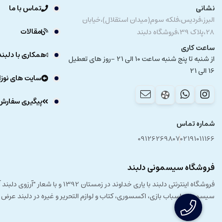
نشانی
تماس با ما
البرز،فردیس،فلکه سوم(میدان استقلال)،خیابان
مقالات
28،پلاک 39،فروشگاه دلبند
ساعت کاری
همکاری با دلبند
از شنبه تا پنج شنبه ساعت 10 الی 21 -روز های تعطیل
16 الی 21
سایت های نوزا
پیگیری سفارش
شماره تماس
09126269807
02191011166
فروشگاه سیسمونی دلبند
فروشگاه اینترنتی دلبند با یار
سیسمونی، اسباب بازی، اکسسوری، کتاب و لوازم التحریر و غیره در دلبند عرض