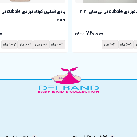
بادی آستین بلند نوزادی cubbie نی نی سان nini
sun
0
760,000
تومان
6-9 ماه
9-12 ماه
0-3 ماه
3-6 ماه
6-9 ماه
9-12 ماه