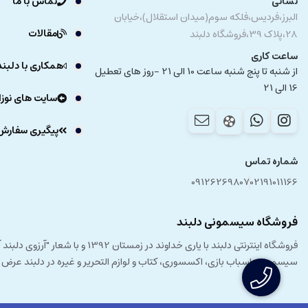
نشانی
تماس با ما
البرز،فردیس،فلکه سوم(میدان استقلال)،خیابان
مقالات
28،پلاک 39،فروشگاه دلبند
ساعت کاری
همکاری با دلبند
از شنبه تا پنج شنبه ساعت 10 الی 21 -روز های تعطیل
16 الی 21
سایت های نوزا
پیگیری سفارش
شماره تماس
09126269807
02191011166
فروشگاه سیسمونی دلبند
فروشگاه اینترنتی دلبند با یار
سیسمونی، اسباب بازی، اکسسوری، کتاب و لوازم التحریر و غیره در دلبند عرض