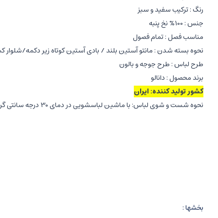
رنگ : ترکیب سفید و سبز
جنس : 100% نخ پنبه
مناسب فصل : تمام فصول
نحوه بسته شدن : مانتو آستین بلند / بادی آستین کوتاه زیر دکمه/شلوار
طرح لباس : طرح جوجه و بالون
برند محصول : دانالو
کشور تولید کننده: ایران
نحوه شست و شوی لباس: با ماشین لباسشویی در دمای 30 درجه سانتی گراد به صورت پشت و رو شده
اجزای ست نوزادی بیمارستانی دانالو:
مانتو آستین بلند
بادی آستین کوتاه
شلوار نوزادی
مشخصات ست نوزاد:
بخشها :