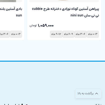
پیراهن آستین کوتاه نوزادی دخترانه طرح cubbie
نی نی سان nini sun
sun
1,059,000
تومان
0-3 ماه
3-6 ماه
6-9 ماه
9-12 ماه
0-3 ماه
3-6 ماه
برگشت به بالا