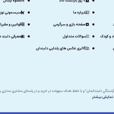
7 روز بازگشت کالا
نحوه ارسال
درباره ما
سیسمونی نوزا
صفحه بازی و سرگرمی
قوانین و مقررا
د و کودک
سوالات متداول
معرفی دلبند د
گالری عکس های یلدایی دلبندان
ی خداوند در زمستان 1392 و با شعار "آرزوی دلبند آراستگی دلبندانمان" و با حفظ هدف سهولت در خرید و در
نمایش بیشتر