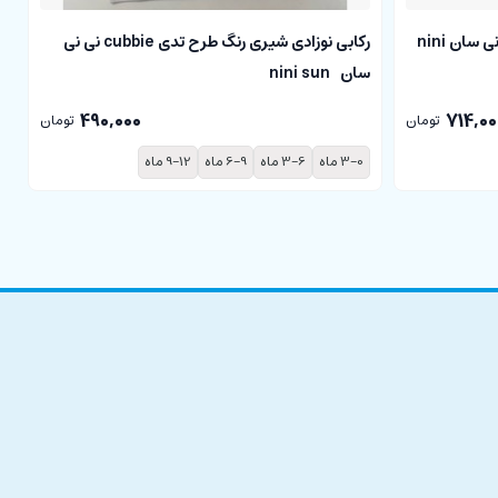
بادی آستین کوتاه نوزادی cubbie نی نی سان nini
رکابی نوزادی شیری رنگ طرح تدی cubbie نی نی
سان nini sun
سا
490,000
714,00
تومان
تومان
3-0 ماه
3-6 ماه
6-9 ماه
9-12 ماه