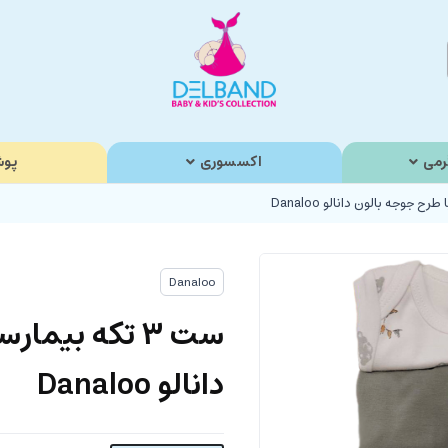
رمی
اکسسوری
پوش
Danaloo
ست 3 تکه بیم
دانالو Danaloo