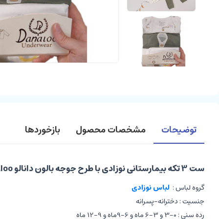
توضیحات
مشخصات محصول
بازخوردها
ست 3 تکه بیمارستانی نوزادی با طرح جوجه بالون دانالو Danaloo
گروه لباس :
لباس نوزادی
جنسیت : دخترانه-پسرانه
رده سنی : 0-3 و 3-6 ماه و 6-9ماه و 9-12 ماه