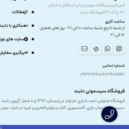
البرز،فردیس،فلکه سوم(میدان استقلال)،خیابان
مقالات
28،پلاک 39،فروشگاه دلبند
ساعت کاری
همکاری با دلبند
از شنبه تا پنج شنبه ساعت 10 الی 21 -روز های تعطیل
16 الی 21
سایت های نوزا
پیگیری سفارش
شماره تماس
09126269807
02191011166
فروشگاه سیسمونی دلبند
فروشگاه اینترنتی دلبند با یار
سیسمونی، اسباب بازی، اکسسوری، کتاب و لوازم التحریر و غیره در دلبند عرض