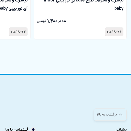
تیشرت و شلوارک طرح cute آی نور بیبی Inoor
تیشرت و شلوارک
baby
آی نور بیبی Inoor baby
1,400,000
تومان
18-24 ماه
18-24 ماه
برگشت به بالا
نشانی
تماس با ما