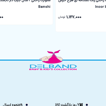
 راحتی رنگ نسکافه ای طرح خرس
شلوارک راحتی 4 سال جیب دار ت
Bamshi
00
1,147,000
تومان
7 روز بازگشت کالا
نحوه ارسال