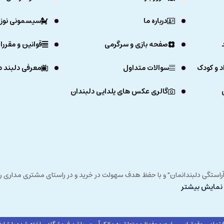
درباره ما
سیسمونی نوزا
صفحه بازی و سرگرمی
قوانین و مقررا
د و کودک
سوالات متداول
معرفی دلبند د
گالری عکس های یلدایی دلبندان
ی خداوند در زمستان 1392 و با شعار "آرزوی دلبند آراستگی دلبندانمان" و با حفظ هدف سهولت در خرید و در
نمایش بیشتر