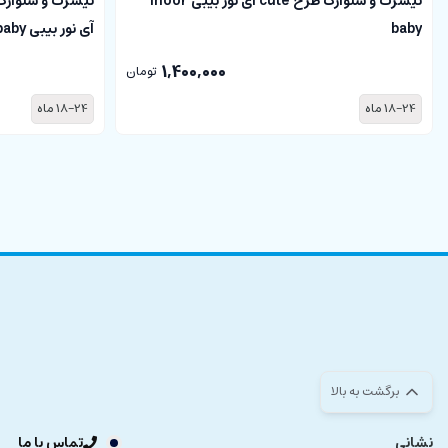
تیشرت و شلوارک طرح cute آی نور بیبی Inoor
تیشرت و شلوارک
baby
آی نور بیبی Inoor baby
1,400,000
تومان
18-24 ماه
18-24 ماه
برگشت به بالا
نشانی
تماس با ما