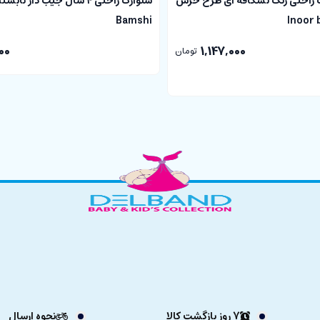
 راحتی رنگ نسکافه ای طرح خرس
شلوارک راحتی 4 سال جیب دار ت
Bamshi
00
1,147,000
تومان
7 روز بازگشت کالا
نحوه ارسال