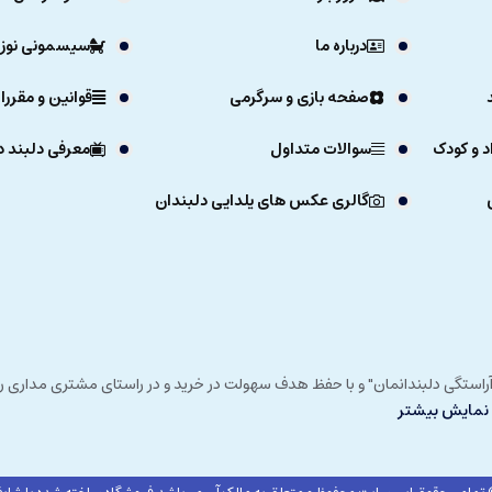
درباره ما
سیسمونی نوزا
صفحه بازی و سرگرمی
قوانین و مقررا
د و کودک
سوالات متداول
معرفی دلبند د
گالری عکس های یلدایی دلبندان
ی خداوند در زمستان 1392 و با شعار "آرزوی دلبند آراستگی دلبندانمان" و با حفظ هدف سهولت در خرید و در
نمایش بیشتر