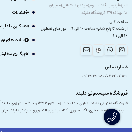
البرز،فردیس،فلکه سوم(میدان استقلال)،خیابان
مقالات
28،پلاک 39،فروشگاه دلبند
ساعت کاری
همکاری با دلبند
از شنبه تا پنج شنبه ساعت 10 الی 21 -روز های تعطیل
16 الی 21
سایت های نوزا
پیگیری سفارش
شماره تماس
09126269807
02191011166
فروشگاه سیسمونی دلبند
فروشگاه اینترنتی دلبند با یار
سیسمونی، اسباب بازی، اکسسوری، کتاب و لوازم التحریر و غیره در دلبند عرض